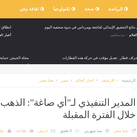
الرياضة
صحة
تكنولوجيا
ثقافة وفن
ائج التحقيق الإبتدائي لفاجعة بومرداس في ندوة صحفية اليوم
انطلاق ا
لعالم
منذ ساعتين
أخبار الع
نحراف قطار.. تعديل مؤقت في حركة هذه القطارات
مجلة الجيش: حماية ا
لعالم
منذ 4 ساعات
أخبار العالم
منذ 5 ساعات
الرئيسية
الارشيف
أخبار العالم
مصر
تحيا مصر
ة الجزائر.. مجلس السلم والأمن يبحث مستجدات الأوضاع في منطقة الساحل
لعالم
منذ 5 ساعات
خلال الفترة المقبلة
خيرة
وفاة شخص وإصابة 16 آخرين في حادث مرور بورقلة
لعالم
منذ 7 ساعات
أخبار العالم
منذ 7 ساعات
تحيا مصر
منذ شهرين
0 تعليق
ارسل
طباعة
تبل