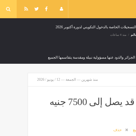
لتسجيلات الخاصة بالدخول التكويني لدورة أكتوبر 2026
الم
منذ 4 ساعات
لجزائر والذود عنها مسؤولية نبيلة ومقدسة يتقاسمها الجميع
منذ شهرين — الجمعة — 12 / يونيو / 2026
إجراءات استباقية تحسبًا للتقلبات الجوية
أخبار العالم
منذ 6 ساعات
المدير التنفيذي لـ"أي صاغة": الذهب قد يصل إلى 7500 جنيه
يغ
حذف