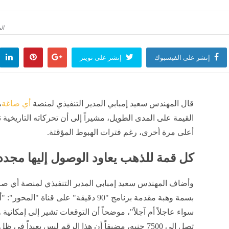
 رعدية على عدة ولايات من الوطن
تصل إلى 45 درجة.. موجة حر شديدة في هذه الولايات
الم
لعالم
منذ 8 ساعات
أخبار العالم
منذ 8 ساعات
إنشر على الفيسبوك
إنشر على تويتر
قال المهندس سعيد إمبابي المدير التنفيذي لمنصة
أي صاغة
،
القيمة على المدى الطويل، مشيراً إلى أن تحركاته التاريخية 
أعلى مرة أخرى، رغم فترات الهبوط المؤقتة.
كل قمة للذهب يعاود الوصول إليها مجددا
وأضاف المهندس سعيد إمبابي المدير التنفيذي لمنصة أي صاغ
بسمة وهبة مقدمة برنامج "90 دقيقة" على قن
سواء عاجلاً أم آجلاً"، موضحاً أن التوقعات تشير إلى إمكان
تصل إلى 7500 جنيه، مضيفاً أن هذا الرقم ليس بعيداً في ظل التحركات العالمية للعملات والأسواق.