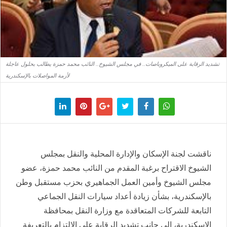
تشديد الرقابة على الميكروباصات.. في مجلس الشيوخ.. النائب محمد حمزة يطالب بحلول عاجلة
لأزمة المواصلات بالإسكندرية
ناقشت لجنة الإسكان والإدارة المحلية والنقل بمجلس
الشيوخ الاقتراح برغبة المقدم من النائب محمد حمزة، عضو
مجلس الشيوخ وأمين العمل الجماهيري بحزب مستقبل وطن
بالإسكندرية، بشأن زيادة أعداد سيارات النقل الجماعي
التابعة للشركات المتعاقدة مع وزارة النقل بمحافظة
الإسكندرية، إلى جانب تشديد الرقابة على الالتزام بالتعريفة