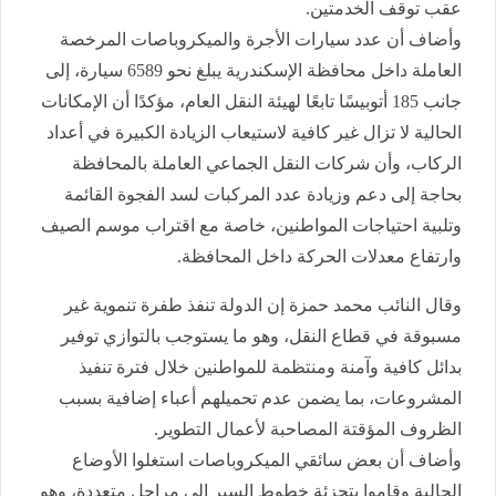
عقب توقف الخدمتين.
وأضاف أن عدد سيارات الأجرة والميكروباصات المرخصة
العاملة داخل محافظة الإسكندرية يبلغ نحو 6589 سيارة، إلى
جانب 185 أتوبيسًا تابعًا لهيئة النقل العام، مؤكدًا أن الإمكانات
الحالية لا تزال غير كافية لاستيعاب الزيادة الكبيرة في أعداد
الركاب، وأن شركات النقل الجماعي العاملة بالمحافظة
بحاجة إلى دعم وزيادة عدد المركبات لسد الفجوة القائمة
وتلبية احتياجات المواطنين، خاصة مع اقتراب موسم الصيف
وارتفاع معدلات الحركة داخل المحافظة.
وقال النائب محمد حمزة إن الدولة تنفذ طفرة تنموية غير
مسبوقة في قطاع النقل، وهو ما يستوجب بالتوازي توفير
بدائل كافية وآمنة ومنتظمة للمواطنين خلال فترة تنفيذ
المشروعات، بما يضمن عدم تحميلهم أعباء إضافية بسبب
الظروف المؤقتة المصاحبة لأعمال التطوير.
وأضاف أن بعض سائقي الميكروباصات استغلوا الأوضاع
الحالية وقاموا بتجزئة خطوط السير إلى مراحل متعددة، وهو