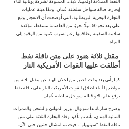
النفط العملاقة أولمبيك لايف، المملوكة لشركة يونانية أثناء
إبحارها قبالة سواحل سلطنة عُمان، وفقًا هيئة عمليات
التجارة البحرية البريطانية، التي أوضحت أن الانفجار وقع
على بعد نحو 60 ميلًا بحريًا من العاصمة مسقط، مؤكدة
سلامة السفينة وطاقمها رغم تسرب كمية من الوقود إلى
المياه.
مقتل ثلاثة هنود على متن ناقلة نفط
أطلقت عليها القوات الأمريكية النار
كما يأتي بعد وقت قصير من اعلان الهند عن مقتل ثلاثة من
مواطنيها أثناء اطلاق القوات الأمريكية النار على ناقلة نفط
ترفع علم بالاو قبالة سواحل سلطنة عُمان.
وصرح سارباناندا سونوال، وزير الموانئ والشحن والممرات
المائية الهندي، بأنه تم تأكيد وفاة البحارة الثلاثة على متن
ناقلة النفط "سيتيبيلو"، حيث تم انتشال جثتين حتى الآن.