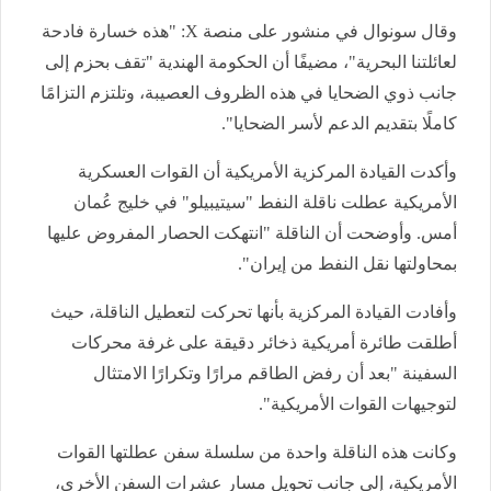
وقال سونوال في منشور على منصة X: "هذه خسارة فادحة
لعائلتنا البحرية"، مضيفًا أن الحكومة الهندية "تقف بحزم إلى
جانب ذوي الضحايا في هذه الظروف العصيبة، وتلتزم التزامًا
كاملًا بتقديم الدعم لأسر الضحايا".
وأكدت القيادة المركزية الأمريكية أن القوات العسكرية
الأمريكية عطلت ناقلة النفط "سيتيبيلو" في خليج عُمان
أمس. وأوضحت أن الناقلة "انتهكت الحصار المفروض عليها
بمحاولتها نقل النفط من إيران".
وأفادت القيادة المركزية بأنها تحركت لتعطيل الناقلة، حيث
أطلقت طائرة أمريكية ذخائر دقيقة على غرفة محركات
السفينة "بعد أن رفض الطاقم مرارًا وتكرارًا الامتثال
لتوجيهات القوات الأمريكية".
وكانت هذه الناقلة واحدة من سلسلة سفن عطلتها القوات
الأمريكية، إلى جانب تحويل مسار عشرات السفن الأخرى،