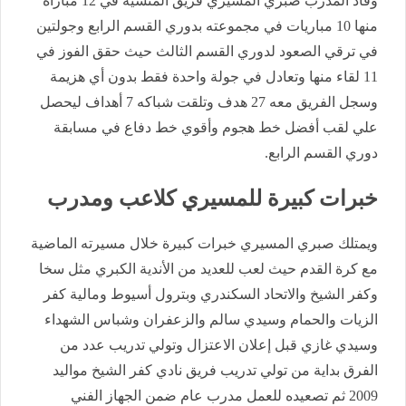
وقاد المدرب صبري المسيري فريق المنشية في 12 مباراة
منها 10 مباريات في مجموعته بدوري القسم الرابع وجولتين
في ترقي الصعود لدوري القسم الثالث حيث حقق الفوز في
11 لقاء منها وتعادل في جولة واحدة فقط بدون أي هزيمة
وسجل الفريق معه 27 هدف وتلقت شباكه 7 أهداف ليحصل
علي لقب أفضل خط هجوم وأقوي خط دفاع في مسابقة
دوري القسم الرابع.
خبرات كبيرة للمسيري كلاعب ومدرب
ويمتلك صبري المسيري خبرات كبيرة خلال مسيرته الماضية
مع كرة القدم حيث لعب للعديد من الأندية الكبري مثل سخا
وكفر الشيخ والاتحاد السكندري وبترول أسيوط ومالية كفر
الزيات والحمام وسيدي سالم والزعفران وشباس الشهداء
وسيدي غازي قبل إعلان الاعتزال وتولي تدريب عدد من
الفرق بداية من تولي تدريب فريق نادي كفر الشيخ مواليد
2009 ثم تصعيده للعمل مدرب عام ضمن الجهاز الفني