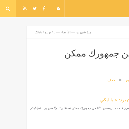
منذ شهرين — الأربعاء — 3 / يونيو / 2026
 من جمهورك ممكن
يغ
حذف
ري لـ محمد رمضان: "انا من جمهورك ممكن تسلفني".. والفنان يرد: عنيا ليكي