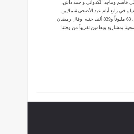
ي قاسم وماجد الكدواني وأحمد داش،
ومن إخراج محمد دياب وتأليف شيرين وخالد دياب. وحقق الفيلم في رابع أيام عيد الأضحى 4 ملايين
و373 ألف جنيه، ووصل إجمالي إيراداته بعد 18 ليلة عرض إلى 63 مليوناً و839 ألف جنيه. وقال رمضان
ينا بمشاريع وبعامين تقريباً من وقتنا