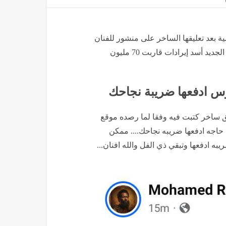
ية بعد تعليقها الساخر على منشور للفنان
محمد رمضان عبر فيسبوك، والذي احتفل فيه بتحقيق فيلمه الجديد أسد إيرادات قاربت 70 مليون
س ادفعها ضريبة نجاحك
 ساخر كتبت فيه وفقا لما رصده موقع
حاجه ادفعها ضريبه نجاحك.... ممكن
ه ادفعها وتبقي ذي الفل والله افنان...