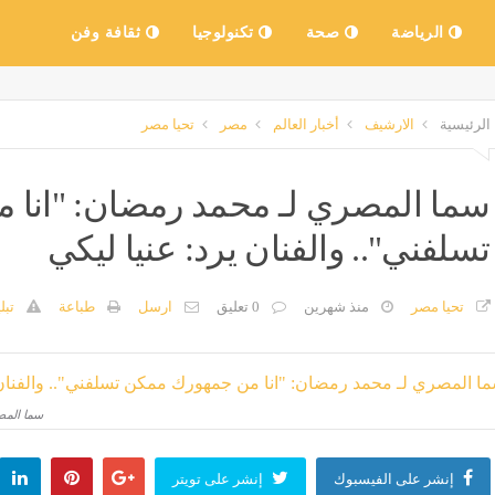
الرياضة
صحة
تكنولوجيا
ثقافة وفن
الرئيسية
الارشيف
أخبار العالم
مصر
تحيا مصر
سما المصري لـ محمد رمضان: "انا
تسلفني".. والفنان يرد: عنيا ليكي
تحيا مصر
منذ شهرين
0 تعليق
ارسل
طباعة
تبل
سما المص
إنشر على الفيسبوك
إنشر على تويتر