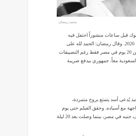
محمد رمضان
ك قبل ساعات منشوراً احتفل فيه
بنجاح فيلمه أسد الذي يُعرض حالياً ضمن موسم عيد الأضحى 2026. وقال رمضان: الحمد لله على
تقييمكم للفيلم والحمد لله إيرادات 70 مليون جنيه في أقل من 20 يوم في مصر فقط رغم التضييقات
سعودية معاً. جمهوري بيدفع ضريبة
د يُدعى أسد يتمتع بروح متمردة،
جهة مع أسياده. وحقق الفيلم حتى يوم
الثلاثاء 3 يونيو 2026 إجمالي إيرادات بلغت 69 مليوناً و806 آلاف جنيه في مصر، بينما وصلت بعد 20 ليلة