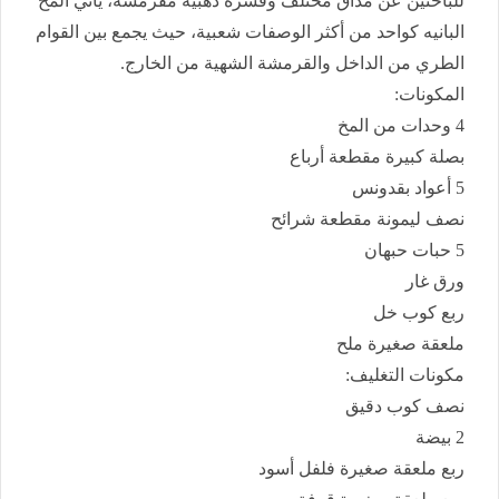
للباحثين عن مذاق مختلف وقشرة ذهبية مقرمشة، يأتي المخ
البانيه كواحد من أكثر الوصفات شعبية، حيث يجمع بين القوام
الطري من الداخل والقرمشة الشهية من الخارج.
المكونات:
4 وحدات من المخ
بصلة كبيرة مقطعة أرباع
5 أعواد بقدونس
نصف ليمونة مقطعة شرائح
5 حبات حبهان
ورق غار
ربع كوب خل
ملعقة صغيرة ملح
مكونات التغليف:
نصف كوب دقيق
2 بيضة
ربع ملعقة صغيرة فلفل أسود