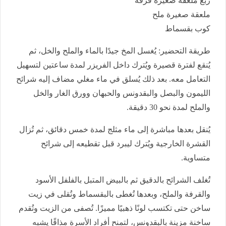
ربع ملعقة صغيرة قرفة
ملعقة صغيرة ملح
كوب بقسماط
طريقة التحضير: يُغسل المخ جيدًا بالماء والملح والخل، ثم
يُنقع لفترة قصيرة ويُترك داخل الفريزر لمدة ساعتين لتسهيل
التعامل معه. بعد ذلك يُسلق في ماء مغلي مضاف إليه شرائح
الليمون والبصل والبقدونس والحبهان وورق الغار والخل
والملح لمدة نحو 30 دقيقة.
يُنقل بعدها مباشرة إلى ماء مثلج لمدة خمس دقائق، ثم تُزال
القشرة الخارجية ويُترك ليبرد قبل تقطيعه إلى شرائح
متساوية.
تُغلف الشرائح بالدقيق ثم بالبيض المتبل بالفلفل الأسود
والقرفة والملح، وبعدها تُغطى بالبقسماط وتُقلى في زيت
ساخن حتى تكتسب لونًا ذهبيًا مميزًا. تُصفى من الزيت وتُقدم
ساخنة مزينة بالبقدونس، لتمنح أفراد الأسرة مذاقًا يشبه