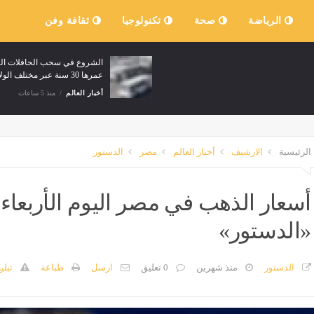
الرياضة
صحة
تكنولوجيا
ثقافة وفن
الشروع في سحب الحافلات الت
عمرها 30 سنة عبر مختلف الولايات
أخبار العالم
منذ 5 ساعات
الرئيسية
الارشيف
أخبار العالم
مصر
الدستور
«الدستور»
الدستور
منذ شهرين
0 تعليق
ارسل
طباعة
تبلي