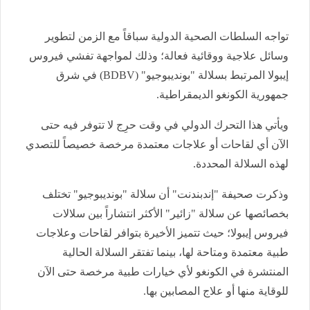
​تواجه السلطات الصحية الدولية سباقاً مع الزمن لتطوير
وسائل علاجية ووقائية فعالة؛ وذلك لمواجهة تفشي فيروس
إيبولا المرتبط بسلالة "بونديبوجيو" (BDBV) في شرق
جمهورية الكونغو الديمقراطية.
ويأتي هذا التحرك الدولي في وقت حرِج لا تتوفر فيه حتى
الآن أي لقاحات أو علاجات معتمدة مرخصة خصيصاً للتصدي
لهذه السلالة المحددة.
​وذكرت صحيفة "إندبندنت" أن سلالة "بونديبوجيو" تختلف
بخصائصها عن سلالة "زائير" الأكثر انتشاراً بين سلالات
فيروس إيبولا؛ حيث تتميز الأخيرة بتوافر لقاحات وعلاجات
طبية معتمدة ومتاحة لها، بينما تفتقر السلالة الحالية
المنتشرة في الكونغو لأي خيارات طبية مرخصة حتى الآن
للوقاية منها أو علاج المصابين بها.