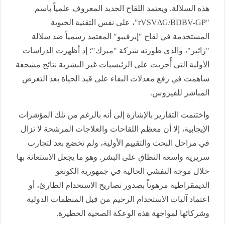
هذه السلالة. ويعتمد اللقاح الجديد المعروف علمياً باسم
"rVSVΔG/BDBV-GP"، على نفس التقنية الحيوية
المستخدمة في لقاح "إيرفيبو" المعتمد رسمياً ضد سلالة
"زائير"، والذي طورته شركة "ميرك"؛ إذ أظهرت الدراسات
الأولية التي أُجريت على الرئيسيات غير البشرية نتائج مشجعة
ساهمت في رفع معدلات البقاء على قيد الحياة بعد التعرض
المباشر للفيروس.
​واختتمت التقارير بالإشارة إلى أنه بالرغم من تلك المؤشرات
الإيجابية، إلا أن معظم اللقاحات والعلاجات المرشحة لا تزال
في مراحل البحث والتقييم الأولية، ولم تخضع بعد لتجارب
سريرية واسعة النطاق على البشر. وهو ما يجعل الاستعانة بها
خلال موجة التفشي الحالية في جمهورية الكونغو
الديمقراطية مرهوناً بصدور تصاريح الاستخدام الطارئ، أو
اعتماد آليات الاستخدام الرحيم من قبل المنظمات الدولية
وشركائها لمواجهة هذه الوعكة الصحية الخطيرة.