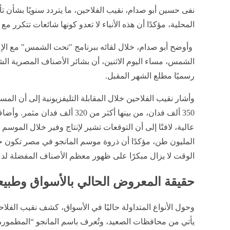
​نفى حسين أبو صدام، نقيب الفلاحين، ما يتردد سنويًا بشأن
المحلية، مؤكدًا أن هذه الأنباء لا تعدو كونها شائعات تتكرر م
وأوضح أبو صدام، خلال لقائه ببرنامج "تحت الشمس" مع الإ
الشمس، مساء اليوم الاثنين، أن بشائر الأصناف المصرية ال
رسميًا مطلع الشهر المقبل.
​وأشار نقيب الفلاحين خلال المقابلة التليفزيونية إلى أن ال
350 ألف فدان، من بينها أكثر من 20
عالية، لافتًا إلى أن التوقعات تشير لإنتاج وفير خلال المو
المليون طن، مؤكدًا أن ذروة موسم المانجو في مصر تكون 
الوقت لا يزال مبكرًا على ظهور معظم الأصناف المفضلة لد
​حقيقة المعروض الحالي بالأسواق وطبي
​وحول الأنواع المتداولة حاليًا في الأسواق، كشف نقيب الفل
يأتي من محافظات الصعيد، وتُعرف باسم المانجو “المطمورة”