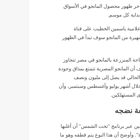
 تأخر ظهور محصول المانجو في الأسواق
ع بداية كل موسم.
علامية ياسمين الخطيب على قناة
شهيرة من المانجو سوف تبدأ في الظهور
مساحة المنزرعة بالمانجو في مصر تتجاوز
3 ألف فدان مثمر. وأضاف أن المانجو المصرية تتمتع بمذاق وجودة
سم الحالي قد يصل إلى مليون ونصف
خلال أشهر يوليو وأغسطس وسبتمبر، وأن
ى المستهلكين.
عة نضجه
احين عبر برنامج "تحت الشمس" أن أغلبها
. وأوضح أن هذا النوع يتم قطفه وهو ما