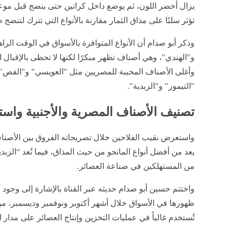
يزال أخضر اللون، ثم يوضع داخل كراتين حتى ينضج قبل موعده
تؤثر سلبًا على مذاق الثمار مقارنة بالأنواع التي تترك لتنضج ط
​وذكر أبو صدام أن الأنواع المتوافرة بالأسواق في الوقت ال
و"الهندي"، وهي أصناف تظهر مبكرًا لكنها لا تحظى بالإقبال ا
وأغلى الأصناف المحببة للمصريين مثل "العويسي" و"الفص"،
"التيمور" و"الزبدية".
​تصنيف الأصناف المصرية والأجنبية واست
​واستعرض نقيب الفلاحين خلال تصريحاته الفروق بين الأص
يعد من أفضل أنواع المانجو من حيث المذاق، فيما تُعد “الزب
من المستهلكين في صناعة العصائر.
​واختتم حسين أبو صدام حديثه عبر القناة بالإشارة إلى وجود أ
ظهورها في الأسواق خلال أشهر أكتوبر ونوفمبر وديسمبر، موض
تُستخدم غالباً في عمليات التخزين وإنتاج العصائر على مدار ا