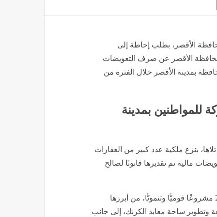
افظة الأقصر، بطلب إحاطة إلى
محافظة الأقصر عن صرف التعويضات
افظة بمدينة الأقصر خلال الفترة من
كة للمواطنين بمدينة
ائب أن محافظة الأقصر قامت، منذ عام 2005 وما تلاها، بنزع ملكية عدد كبير من العقارات
يضات مالية تم تقديرها قانونًا لصالح
وأشار بشاري إلى أن قرارات نزع الملكية شملت أكثر من 26 مشروعًا قوميًّا وتنمويًّا، من أبرزها
 وتطوير ساحة معابد الكرنك، إلى جانب