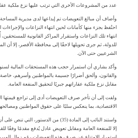
عدد من المشروعات الأخرى التي ترتب عليها نزع ملكية عقا
وأضاف أن مبالغ التعويضات تم إيداعها لدى مديرية المسا
احتُفظ بجزء منها كأمانات لحين انتهاء النزاعات والإجراءات ا
انتهاء تلك النزاعات واستقرار المراكز القانونية للمستحقين، أ
للدولة، ثم جرى تحويلها لاحقًا إلى محافظة الأقصر، إلا أن ا
الشرعيين حتى الآن.
وأكد بشاري أن استمرار حجب هذه المستحقات المالية لسنوا
والقانون، وألحق أضرارًا جسيمة بالمواطنين وأسرهم، خاصة أن 
مقابل نزع ملكية عقاراتهم جبريًا لتحقيق المنفعة العامة.
ولفت إلى أن تأخر صرف التعويضات أدى إلى تراجع قيمتها ال
الاقتصادية، بما ينعكس سلبًا على حقوق المواطنين ومصالحه
واستند النائب إلى المادة (35) من الدستور، 
إلا للمنفعة العامة ومقابل تعويض عادل يُدفع مقدمًا وفقًا ل
استمرار الامتناع عن صرف هذه التعويضات رغم زوال المبررات