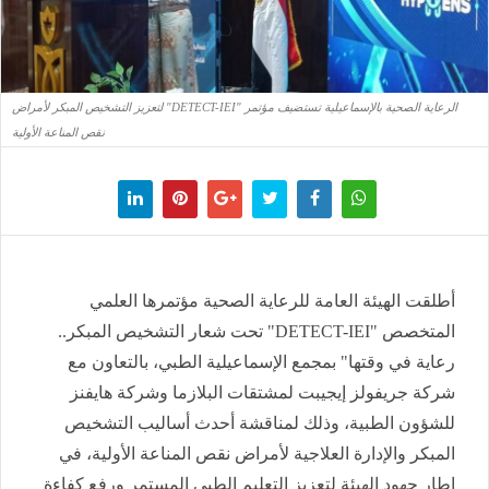
الرعاية الصحية بالإسماعيلية تستضيف مؤتمر "DETECT-IEI" لتعزيز التشخيص المبكر لأمراض
نقص المناعة الأولية
أطلقت الهيئة العامة للرعاية الصحية مؤتمرها العلمي
المتخصص "DETECT-IEI" تحت شعار التشخيص المبكر..
رعاية في وقتها" بمجمع الإسماعيلية الطبي، بالتعاون مع
شركة جريفولز إيجيبت لمشتقات البلازما وشركة هايفنز
للشؤون الطبية، وذلك لمناقشة أحدث أساليب التشخيص
المبكر والإدارة العلاجية لأمراض نقص المناعة الأولية، في
إطار جهود الهيئة لتعزيز التعليم الطبي المستمر ورفع كفاءة