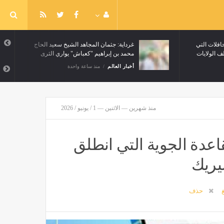
فلات التي
غرداية: جثمان المجاهد الشيخ سعيد الحاج
محمد بن إبراهيم "كعباش" يواري الثرى
أخبار العالم
منذ ساعة واحدة
منذ شهرين — الاثنين — 1 / يونيو / 2026
قاعدة الجوية التي انطلق
يريك
غ
حذف