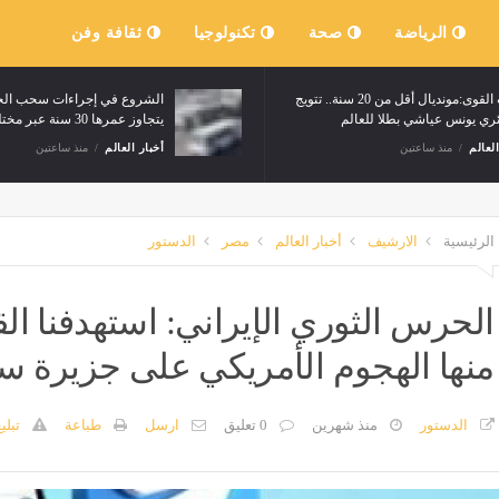
الرياضة
صحة
تكنولوجيا
ثقافة وفن
ألعاب القوى:مونديال أقل من 20 سنة.. تتويج
الشروع في إجراءات سحب الحا
ئري يونس عياشي بطلا للعالم
يتجاوز عمرها 30 سنة عبر مختلف الولايات
العالم
منذ ساعتين
أخبار العالم
منذ ساعتين
الرئيسية
الارشيف
أخبار العالم
مصر
الدستور
الحرس الثوري الإيراني: استهدفنا ال
منها الهجوم الأمريكي على جزيرة س
الدستور
منذ شهرين
0 تعليق
ارسل
طباعة
تبلي