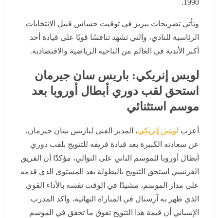
الرئاسية للنادي، والتي تشهد تنافسًا قويًا على قيادة أحد أكبر
الأندية في العالم من الناحية الرياضية والاقتصادية.
لويس إنريكي: باريس سان جيرمان
استحق لقب دوري أبطال أوروبا بعد
موسم استثنائي
أعرب
لويس إنريكي
، المدير الفني لباريس سان جيرمان، عن
سعادته الكبيرة بعد قيادة فريقه للتتويج بلقب دوري أبطال
أوروبا للموسم الثاني على التوالي، مؤكدًا أن الفريق الفرنسي
استحق التتويج بالبطولة بعد المستوى الذي قدمه على مدار
الموسم، مشيدًا في الوقت نفسه بالأداء القوي الذي ظهر به
آرسنال في المباراة النهائية، وأكد المدرب الإسباني أن قيمة
هذا التتويج تفوق ما تحقق في الموسم الماضي، موضحًا أن
فريقه كان يدرك جيدًا قبل المباراة حجم الصعوبة التي يمثلها
آرسنال، خاصة بعد المستويات المميزة التي قدمها الفريق