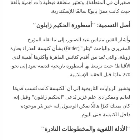
صغيران في المنطقة)، وتعتبر منطقة قبطية ذات أهمية بالغة
حيث كانت مقرًا بابويًا سالفًا للإسكندرية.
أصل التسمية: "أسطورة الحكيم زايلون"
وأشار القس متياس عبد الصبور، إلى ما نقله المؤرخ
المقريزي والباحث "بتلر" (Butler) بشأن كنيسة العذراء بحارة
زويلة، والتي تُعد من أقدم كنائس القاهرة وأكثرها أهمية لدى
الأقباط؛ حيث ترتبط بها أسطورة تاريخية قديمة تعود إلى نحو
270 عامًا قبل الحقبة الإسلامية.
وتشير الروايات التاريخية إلى أن الكنيسة كانت تُنسب قديمًا
لعالم ومفكر ذي علم غزير يُدعى "الحكيم زايلون" وقيل إنه
كان يمتلك كنزًا هائلًا يمكن الوصول إليه عبر بئر موجودة
داخل الكنيسة حتى اليوم.
"الأدلة اللغوية والمخطوطات النادرة"