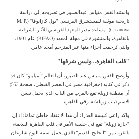
واستند القس متياس عبدالصبور في تصريحه إلى دراسة
تاريخية موثقة للمستشرق الفرنسي "بول كازانوفا" (M. P.
Casanova)، مساعد مدير المعهد الفرنسي للآثار الشرقية
بالقاهرة، والمنشورة في مجلة المعهد (BIFAO) عام 1901،
والتي تُرجمت أجزاء منها عبر المترجم أمجد عامر.
"قلب القاهرة.. وليس شرقها"
وأوضح القس متياس عبد الصبور، أن العالم "أميلينو" كان قد
ذكر في كتابه (جغرافية مصر في العصر القبطي، صفحة 553)
أن منطقة زويلة تقع بالقرب من الباب الذي يحمل نفس
الاسم (باب زويلة) شرقي القاهرة.
وأكد راعي كنيسة العذراء أن هذا الاعتقاد خاطئ تمامًا؛ إذ إن
"حارة زويلة" تقع في حقيقة الأمر في قلب القاهرة القديمة،
بالقرب من "الخليج القديم" (الذي يحمل اسمه اليوم شارعان