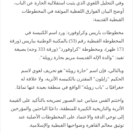
وفي التحليل اللغوي الذي يثبت استقلالية الحارة عن الباب،
أوضح البيان الفوارق اللفظية الموثقة في المخطوطات
القبطية القديمة:
مخطوطات باريس وكراوفورد: ورد اسم الكنيسة في
المخطوطة القبطية رقم (53) بالمكتبة الوطنية بباريس (ورقة
173 ظهر)، ومخطوطة "كراوفورد" (ورقة 333 وجه) بصيغة
تفيد: "والدة الإله القديسة مريم بحارة زويلة".
وبالتالي، فإن اسم "حارة زويلة" هو تحريف لغوي لاسم
الحكيم "زايلون" المقترن بالكنيسة الأثرية، ولا علاقة له
جغرافيًا بـ "باب زويلة" الواقع في منطقة بعيدة عنها تمامًا.
واختتم القس متياس عبد الصبور تصريحه بالتأكيد على القيمة
الأثرية والتاريخية الكبيرة للمنطقة، داعيًا الباحثين والمؤرخين
إلى توخي الدقة والاعتماد على المخطوطات الأصلية عند
توثيق معالم القاهرة وضواحيها القبطية والإسلامية.