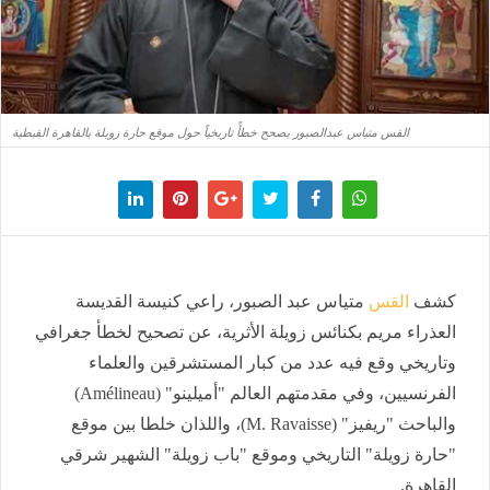
القس متياس عبدالصبور يصحح خطأً تاريخياً حول موقع حارة زويلة بالقاهرة القبطية
كشف
القس
متياس عبد الصبور، راعي كنيسة القديسة
العذراء مريم بكنائس زويلة الأثرية، عن تصحيح لخطأ جغرافي
وتاريخي وقع فيه عدد من كبار المستشرقين والعلماء
الفرنسيين، وفي مقدمتهم العالم "أميلينو" (Amélineau)
والباحث "ريفيز" (M. Ravaisse)، واللذان خلطا بين موقع
"حارة زويلة" التاريخي وموقع "باب زويلة" الشهير شرقي
القاهرة.