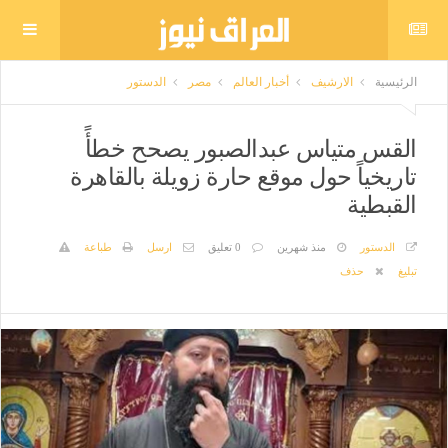
الرئيسية
الارشيف
أخبار العالم
مصر
الدستور
القس متياس عبدالصبور يصحح خطأً
تاريخياً حول موقع حارة زويلة بالقاهرة
القبطية
الدستور
منذ شهرين
0 تعليق
ارسل
طباعة
تبليغ
حذف