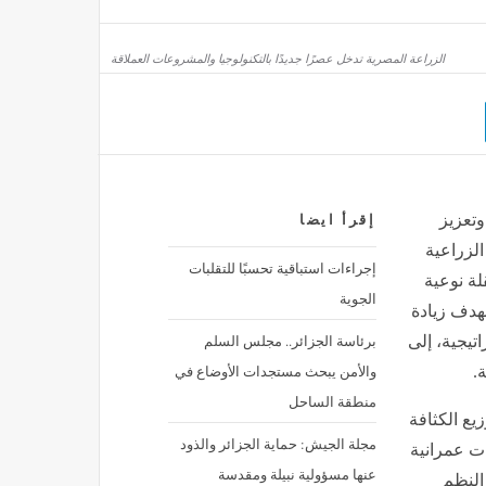
الزراعة المصرية تدخل عصرًا جديدًا بالتكنولوجيا والمشروعات العملاقة
وتعزيز
إقرأ ايضا
الزراعية
إجراءات استباقية تحسبًا للتقلبات
لة نوعية
الجوية
هدف زيادة
برئاسة الجزائر.. مجلس السلم
تيجية، إلى
والأمن يبحث مستجدات الأوضاع في
.
منطقة الساحل
يع الكثافة
مجلة الجيش: حماية الجزائر والذود
ات عمرانية
عنها مسؤولية نبيلة ومقدسة
النظم