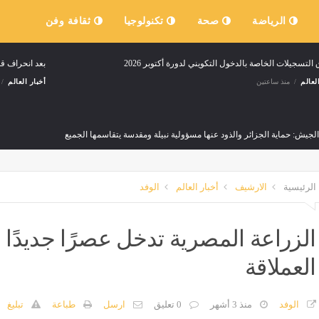
الرياضة
صحة
تكنولوجيا
ثقافة وفن
 التسجيلات الخاصة بالدخول التكويني لدورة أكتوبر 2026
بعد انحراف ق
لعالم
منذ ساعتين
أخبار العالم
لجيش: حماية الجزائر والذود عنها مسؤولية نبيلة ومقدسة يتقاسمها الجميع
لعالم
منذ ساعتين
الرئيسية
الارشيف
أخبار العالم
الوفد
ة الجزائر.. مجلس السلم والأمن يبحث مستجدات الأوضاع في منطقة الساحل
لعالم
منذ 3 ساعات
الزراعة المصرية تدخل عصرًا جديدًا 
العملاقة
خيرة
وفاة شخص وإصابة 16 آخرين في حادث مرور بورقلة
لعالم
منذ 4 ساعات
أخبار العالم
منذ 5 ساعات
الوفد
منذ 3 أشهر
0 تعليق
ارسل
طباعة
تبليغ