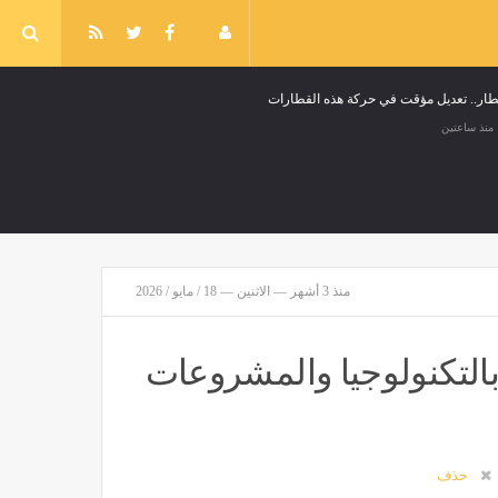
طار.. تعديل مؤقت في حركة هذه القطارات
منذ ساعتين
منذ 3 أشهر — الاثنين — 18 / مايو / 2026
إجراءات استباقية تحسبًا للتقلبات الجوية
أخبار العالم
منذ 4 ساعات
بالتكنولوجيا والمشروعات
حذف