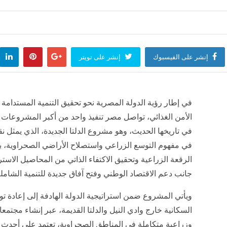
 رعدية على عدة ولايات من الوطن
تصل إلى 45 درجة.. موجة حر شديدة في هذه الولايات
لعالم
منذ 5 ساعات
أخبار العالم
منذ 6 ساعات
إنشر على الفيسبوك
إنشر على تويتر
ا تفرض رقابة مؤقتة على المسافرين القادمين من إيطاليا
لعالم
منذ 16 ساعة
في إطار رؤية الدولة المصرية نحو تحقيق التنمية المستدامة 
الأمن الغذائي، تواصل مصر تنفيذ واحد من أكبر المشروعات 
في تاريخها الحديث، وهو مشروع الدلتا الجديدة، الذي يمثل نق
في مفهوم التوسع الزراعي واستصلاح الأراضي الصحراوية، ب
الرقعة الزراعية وتحقيق الاكتفاء الذاتي من المحاصيل الاسترا
جانب دعم الاقتصاد الوطني وفتح آفاق جديدة للتنمية الشاملة
ويأتي المشروع ضمن استراتيجية الدولة الهادفة إلى إعادة توز
السكانية خارج وادي النيل والدلتا القديمة، عبر إنشاء مجتمع
وزراعية متكاملة في المناطق الصحراوية، تعتمد على أحدث 