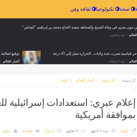
الرياضة
صحة
تكنولوجيا
ثقافة وفن
س تبون يعزي في وفاة الشيخ والمجاهد سعيد الحاج محمد بن إبراهيم "كعباش"
لعالم
منذ ساعتين
ر قياسية تضرب عدة ولايات.. الحرارة تصل إلى 45 درجة
توقيع اتفاقية
لعالم
منذ 3 ساعات
أخبار العالم
الرئيسية
الارشيف
أخبار العالم
الوفد
 تتجاوز 4000 للمرة الأولى في الكونغو منذ تفشي الوباء
لعالم
منذ 6 ساعات
إعلام عبري: استعدادات إسرائيلية ل
بموافقة أمريكية
لري من باتنة: استراتيجية وطنية لضمان توزيع متوازن للموارد المائية عبر مختلف الولايات
لعالم
منذ 6 ساعات
الوفد
منذ 4 أشهر
0 تعليق
ارسل
طباعة
تبليغ