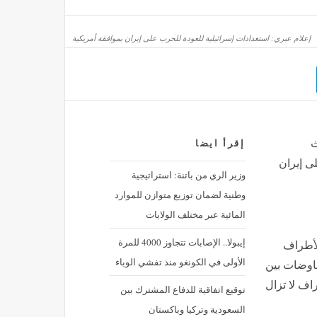
إعلام عبري: استعدادات إسرائيلية للعودة للحرب على إيران بموافقة أمريكية
ث
إقرأ ايضا
ى إيران
وزير الري من باتنة: استراتيجية
وطنية لضمان توزيع متوازن للموارد
المائية عبر مختلف الولايات
إيبولا.. الإصابات تتجاوز 4000 للمرة
لأطراف
الأولى في الكونغو منذ تفشي الوباء
مفاوضات بين
اف لا تزال
توقيع اتفاقية للدفاع المشترك بين
السعودية وتركيا وباكستان