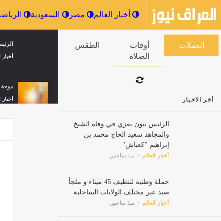
أخبار العالم
مصر
السعودية
الرئي
العملات
أوقات الصلاة
الطقس
أخبار ا
موجة ح
أخر الاخبار
أخبار ا
الرئيس تبون يعزي في وفاة الشيخ
والمجاهد سعيد الحاج محمد بن
إيبولا.. الإصابات
إبراهيم "كعباش"
أخبار ا
أخبار العالم
منذ ساعتين
حملة وطنية لتنظيف 45 ميناء و ملجأ
وزير ا
صيد عبر مختلف الولايات الساحلية
أخبار العالم
منذ ساعتين
أخبار ا