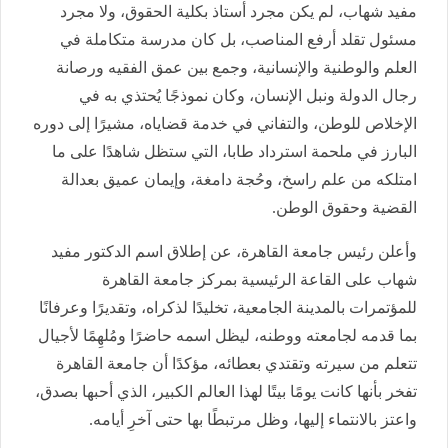
مفيد شهاب، لم يكن مجرد أستاذ بكلية الحقوق، ولا مجرد
مسئول تقلد أرفع المناصب، بل كان مدرسة متكاملة في
العلم والوطنية والإنسانية، وجمع بين عمق الفقيه ورصانة
رجال الدولة ونبل الإنسان، وكان نموذجًا يُحتذي به في
الإخلاص للوطن، والتفاني في خدمة قضاياه، مشيرًا إلى دوره
البارز في ملحمة استرداد طابا، التي ستظل شاهدًا على ما
امتلكه من علم راسخ، وحُجة دامغة، وإيمان عميق بعدالة
القضية وحقوق الوطن.
وأعلن رئيس جامعة القاهرة، عن إطلاق اسم الدكتور مفيد
شهاب على القاعة الرئيسية بمركز جامعة القاهرة
للمؤتمرات بالمدينة الجامعية، تخليدًا لذكراه، وتقديرًا وعرفانًا
بما قدمه لجامعته ووطنه، ليظل اسمه حاضرًا ومُلهِمًا لأجيال
تتعلم من سيرته وتقتدي بعطائه، مؤكدًا أن جامعة القاهرة
تفخر بأنها كانت يومًا بيتًا لهذا العالم الكبير، الذي أحبها بصدق،
واعتز بالانتماء إليها، وظل مرتبطًا بها حتى آخرِ أيامه.