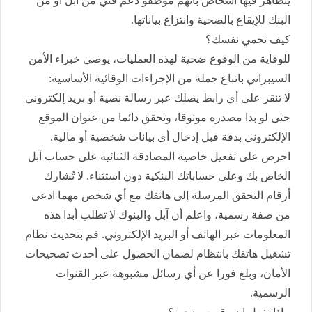
يتظاهر فيها أشخاص بأنهم موظفو دعم فني من آبل أو من
البنك للإيقاع بالضحية وانتزاع بياناتها.
كيف تحمي نفسك؟
للوقاية من الوقوع ضحية لهذه العمليات، يوصي خبراء الأمن
السيبراني باتباع جملة من الإجراءات الوقائية الأساسية:
لا تنقر على أي رابط يصلك عبر رسالة نصية أو بريد إلكتروني
حتى لو بدا مصدره موثوقا، وتحقق دائما من عنوان الموقع
الإلكتروني بدقة قبل إدخال أي بيانات شخصية أو مالية.
احرص على تفعيل خاصية المصادقة الثنائية على حساب آبل
الخاص بك وعلى حساباتك البنكية دون استثناء. لا تُشارك
أرقام التحقق المرسلة إلى هاتفك مع أي شخص مهما ادعى
من صفة رسمية، واعلم أن آبل والبنوك لا تطلب أبدا هذه
المعلومات عبر الهاتف أو البريد الإلكتروني. قم بتحديث نظام
تشغيل هاتفك بانتظام لضمان الحصول على أحدث تصحيحات
الأمان، وبلغ فورا عن أي رسائل مشبوهة عبر القنوات
الرسمية.