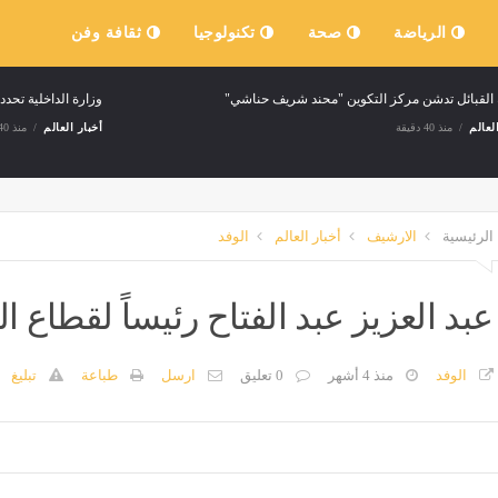
الرياضة
صحة
تكنولوجيا
ثقافة وفن
 القبائل تدشن مركز التكوين "محند شريف حناشي"
وزارة الداخلية تحد
لعالم
منذ 40 دقيقة
أخبار العالم
منذ 40 دقيقة
الرئيسية
الارشيف
أخبار العالم
الوفد
عبد العزيز عبد الفتاح رئيساً لقطاع ا
الوفد
منذ 4 أشهر
0 تعليق
ارسل
طباعة
تبليغ