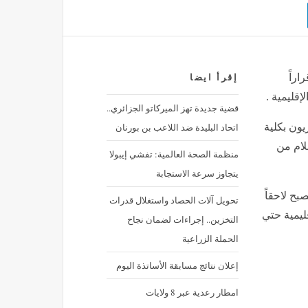
اراً
إقرأ ايضا
إقليمية .
قضية جديدة تهز الميركاتو الجزائري..
اتحاد البليدة ضد اللاعب بن بورنان
يون بكلية
لام من
منظمة الصحة العالمية: تفشي إيبولا
يتجاوز سرعة الاستجابة
بح لاحقاً
تحويل آلات الحصاد واستغلال قدرات
قليمية حتي
التخزين.. إجراءات لضمان نجاح
الحملة الزراعية
إعلان نتائج مسابقة الأساتذة اليوم
امطار رعدية عبر 8 ولايات