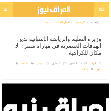
الرئيسية
الارشيف
أخبار العالم
الوفد
وزيرة التعليم والرياضة الإسبانية تدين
الهتافات العنصرية في مباراة مصر: "لا
مكان للكراهية"
الوفد
منذ 4 أشهر
0 تعليق
ارسل
طباعة
تبليغ
حذف