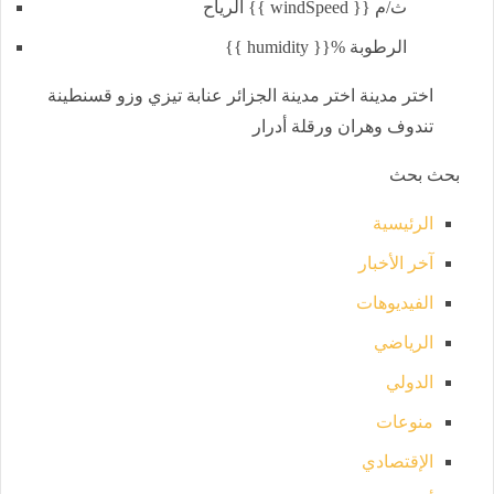
الرياح {{ windSpeed }} ث/م
{{ humidity }}% الرطوبة
اختر مدينة اختر مدينة الجزائر عنابة تيزي وزو قسنطينة
تندوف وهران ورقلة أدرار
بحث بحث
الرئيسية
آخر الأخبار
الفيديوهات
الرياضي
الدولي
منوعات
الإقتصادي