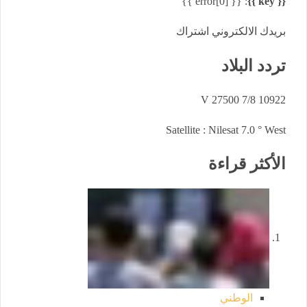
: {{ error[0] }}
{{ key }}
بريدك الالكتروني اشتراك
تردد البلاد
10922 V 27500 7/8
Satellite : Nilesat 7.0 ° West
الأكثر قراءة
الوطني