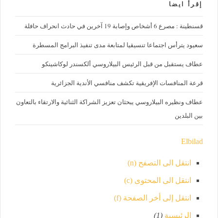
إقرأ ايضا
قسنطينة : مصرع 6 أشخاص وإصابة 19 آخرين في حادث انحراف حافلة
سعيود يترأس اجتماعا تنسيقيا لمتابعة مدى تنفيذ البرامج المسطرة
عطاف يستقبل من قبل الرئيس البيلاروسي ألكسندر لوكاشينكو
قرعة المنافسات الإفريقية تكشف منافسي الأندية الجزائرية
عطاف ونظيره البيلاروسي يبحثان تعزيز الشراكة الثنائية والارتقاء بالتعاون
بين البلدين
Elbilad
انتقل الى التصفح (n)
انتقل الى المحتوى (c)
انتقل إلى أخر الصفحة (f)
الرئيسية
(1)