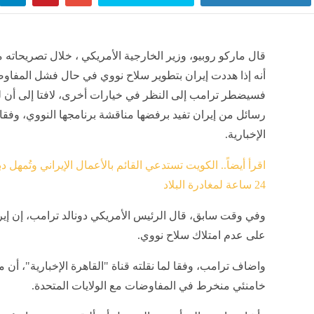
قال ماركو روبيو، وزير الخارجية الأمريكي ، خلال تصريحاته م
أنه إذا هددت إيران بتطوير سلاح نووي في حال فشل المفاو
فسيضطر ترامب إلى النظر في خيارات أخرى، لافتا إلى أن ل
رسائل من إيران تفيد برفضها مناقشة برنامجها النووي، وفقا 
الإخبارية.
اقرأ أيضاً.. الكويت تستدعي القائم بالأعمال الإيراني وتُمهل 
24 ساعة لمغادرة البلاد
وفي وقت سابق، قال الرئيس الأمريكي دونالد ترامب، إن إي
على عدم امتلاك سلاح نووي.
واضاف ترامب، وفقا لما نقلته قناة "القاهرة الإخبارية"، أن 
خامنئي منخرط في المفاوضات مع الولايات المتحدة.