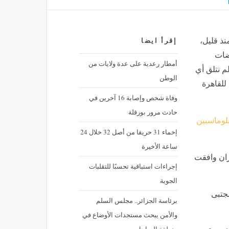
نذ قليل،
إقرأ ايضا
ضات
أمطار رعدية على عدة ولايات من
م نتلق أي
الوطن
للقاهرة
وفاة شخص وإصابة 16 آخرين في
حادث مرور بورقلة
دبلوماسيين
إخماء 31 حريقا من أصل 32 خلال 24
ساعة الأخيرة
ران وافقت
إجراءات استباقية تحسبًا للتقلبات
الجوية
مجتبى
برئاسة الجزائر.. مجلس السلم
والأمن يبحث مستجدات الأوضاع في