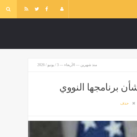
منذ شهرين — الأربعاء — 3 / يونيو / 2026
شأن برنامجها النووي
حذف