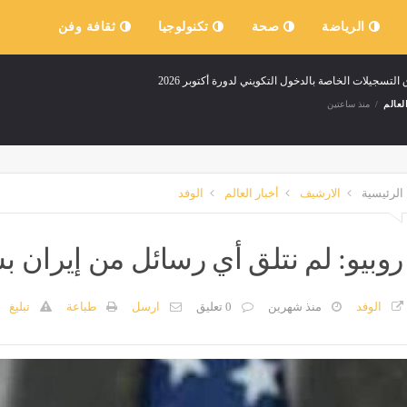
الرياضة
صحة
تكنولوجيا
ثقافة وفن
 التسجيلات الخاصة بالدخول التكويني لدورة أكتوبر 2026
لعالم
منذ ساعتين
الرئيسية
الارشيف
أخبار العالم
الوفد
روبيو: لم نتلق أي رسائل من إيران ب
الوفد
منذ شهرين
0 تعليق
ارسل
طباعة
تبليغ