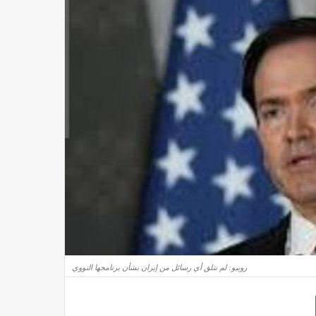
روبيو: لم نتلق أي رسائل من إيران بشأن برنامجها النووي