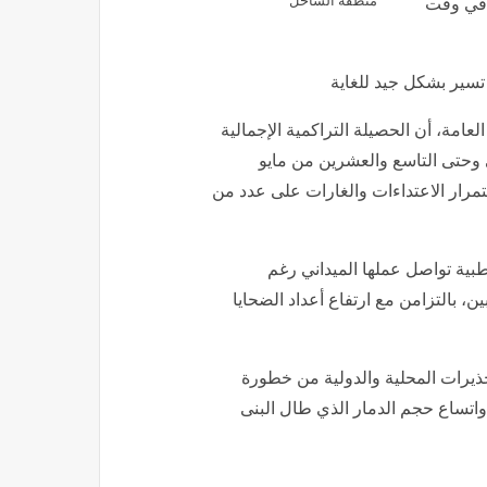
منطقة الساحل
 في وقت
تسير بشكل جيد للغاية
عامة، أن الحصيلة التراكمية الإجمالية
ى وحتى التاسع والعشرين من مايو
 و10095 جريحًا، في ظل استمرار الاعتداءات والغارات على عدد من
طبية تواصل عملها الميداني رغم
ن، بالتزامن مع ارتفاع أعداد الضحايا
حذيرات المحلية والدولية من خطورة
ن واتساع حجم الدمار الذي طال البنى