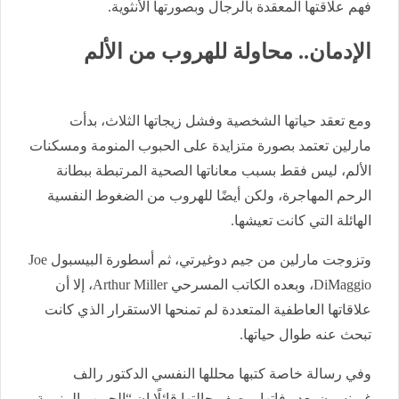
فهم علاقتها المعقدة بالرجال وبصورتها الأنثوية.
الإدمان.. محاولة للهروب من الألم
ومع تعقد حياتها الشخصية وفشل زيجاتها الثلاث، بدأت
مارلين تعتمد بصورة متزايدة على الحبوب المنومة ومسكنات
الألم، ليس فقط بسبب معاناتها الصحية المرتبطة ببطانة
الرحم المهاجرة، ولكن أيضًا للهروب من الضغوط النفسية
الهائلة التي كانت تعيشها.
وتزوجت مارلين من جيم دوغيرتي، ثم أسطورة البيسبول Joe
DiMaggio، وبعده الكاتب المسرحي Arthur Miller، إلا أن
علاقاتها العاطفية المتعددة لم تمنحها الاستقرار الذي كانت
تبحث عنه طوال حياتها.
وفي رسالة خاصة كتبها محللها النفسي الدكتور رالف
غرينسون بعد وفاتها، وصف حالتها قائلًا إن “الحبوب المنومة