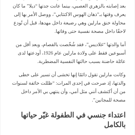
بعد إصابته بالزهري العصبي، بينما عانت جدتها “ديلا” ما كان
يعرف وقتها بـ”ذهان الهوس الاكتئابي”، ووصل الأمر بها إلى
محاولة خنق مارلين وهي رضيعة داخل مهدها، قبل أن تُودع
لاحقًا داخل مصحة نفسية حتى وفاتها.
أما والدتها “غلاديس”، فقد شُخّصت بالفصام، وبعد أقل من
أسبوعين فقط على ولادة مارلين عام 1926، أودعتها لدى
عائلة حاضنة بسبب حالتها النفسية المضطربة.
وكانت مارلين تقول دائمًا إنها تخشى أن تسير على خطى
والدتها، إذ صرحت في إحدى المرات: “ظللت خائفة لسنوات
من أن أكتشف أنني مثل أمي، وأن ينتهي بي الأمر داخل
مصحة للمجانين”.
اعتداء جنسي في الطفولة غيّر حياتها
بالكامل