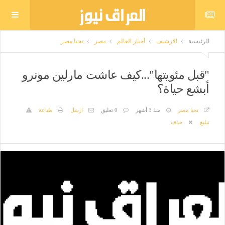
الرئيسية
الارشيف
أخبار العالم
مصر
تحيا مصر
"قبل مئويتها"...كيف عاشت مارلين مونرو
أبشع حياة؟
تحيا مصر
منذ 3 أشهر
0 تعليق
ارسل
طباعة
تبليغ
حذف