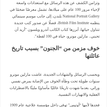
وتزامن الكشف عن هذه الرسائل مع استعدادات واسعة
لإحياء مرور 100 عام على ميلادها، تشمل معرضًا ضخمًا في
National Portrait Gallery بلندن، إلى جانب موسم سينمائي
ينظمه British Film Institute، فضلًا عن صدور كتب جديدة
تتناول حياتها، أبرزها كتاب الكاتب أندرو ويلسون "أريد أن
تحبني.. مارلين مونرو، حياة في 100 لقطة".
خوف مزمن من “الجنون” بسبب تاريخ
عائلتها
وبحسب الرسائل والشهادات الجديدة، عاشت مارلين مونرو
سنوات طويلة تحت وطأة الخوف من الإصابة بمرض نفسي
وراثي، بعدما شهدت تاريخًا عائليًا مأساويًا مليئًا بالاضطرابات
العقلية والانهيارات النفسية.
فجدها لأمها “أوتيس” توفي داخل مؤسسة علاجية عام 1909