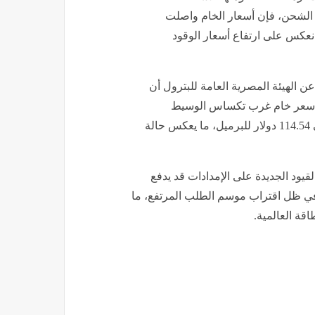
 الشحن، فإن أسعار الخام واصلت
انعكس على ارتفاع أسعار الوقود
ن الهيئة المصرية العامة للبترول أن
ر للبرميل، بينما بلغ سعر خام غرب تكساس الوسيط
الأمريكي 105.42 دولار للبرميل، في حين وصل خام أوبك إلى 114.54 دولار للبرميل، ما يعكس حالة
قيود الجديدة على الإمدادات قد يدفع
ة في ظل اقتراب موسم الطلب المرتفع، ما
قة العالمية.