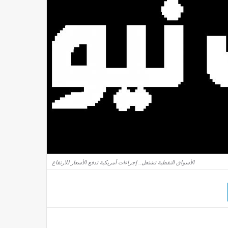
الأسواق النفطية تشتعل.. إجراءات أمريكية تدفع الأسعار للارتفاع