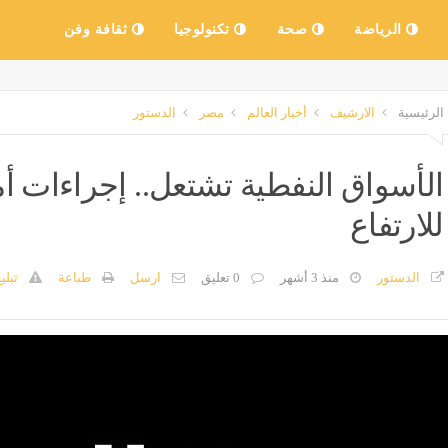
الرياضة
صحة
تكنولوجيا
ثقافة وفن
الرئيسية
الارشيف
أخبار العالم
مصر
الدستور
الأسواق النفطية تشتعل.. إجراءات أم
للارتفاع
الدستور
منذ 3 أشهر
0 تعليق
ارسل
طباعة
تبلي