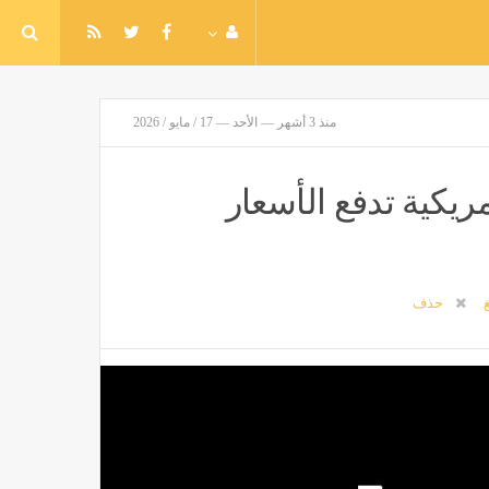
منذ 3 أشهر — الأحد — 17 / مايو / 2026
ريكية تدفع الأسعار
غ
حذف