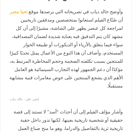
وأوضح خالد دياب في تصريحاته التي يرصدها موقع
تحيا مصر
أن صُنّاع الفيلم استعانوا بمتخصصين ومدققين تاريخيين
لمراجعة كل عنصر يظهر على الشاشة، مشيرًا إلى أن كل
مشهد كان يتم التدقيق فيه بعناية شديدة لضمان المصداقية،
سواء فيما يتعلق بالأزياء أو الديكورات أو طبيعة الحوار
المستخدم، وأضاف أن هذا النوع من الأعمال يمثل تحديًا كبيرًا
للمنتجين بسبب تكلفته الضخمة وحجم المخاطرة المرتبط به،
مؤكدًا أن دعم الجمهور لهذه التجارب السينمائية هو العامل
الأهم الذي يشجع المنتجين على خوض مغامرات فنية مشابهة
مستقبلًا.
إنجي علي - خالد دياب
وأشار مؤلف الفيلم إلى أن أحداث “أسد” لا تستند إلى قصة
حقيقية أو شخصية تاريخية بعينها، لكنها تدور داخل حقبة
تاريخية ثرية بالتفاصيل والدراما، وهو ما منح صناع العمل