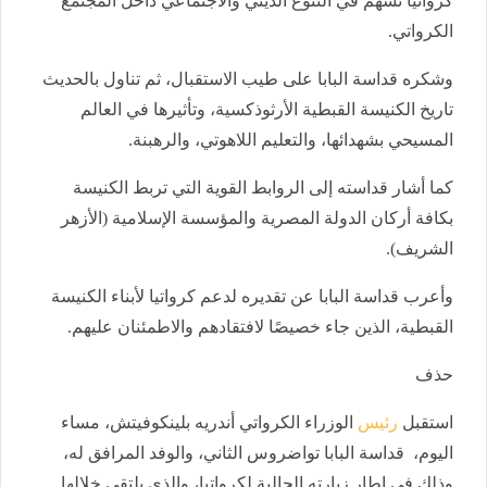
كرواتيا تسهم في التنوع الديني والاجتماعي داخل المجتمع
الكرواتي.
وشكره قداسة البابا على طيب الاستقبال، ثم تناول بالحديث
تاريخ الكنيسة القبطية الأرثوذكسية، وتأثيرها في العالم
المسيحي بشهدائها، والتعليم اللاهوتي، والرهبنة.
كما أشار قداسته إلى الروابط القوية التي تربط الكنيسة
بكافة أركان الدولة المصرية والمؤسسة الإسلامية (الأزهر
الشريف).
وأعرب قداسة البابا عن تقديره لدعم كرواتيا لأبناء الكنيسة
القبطية، الذين جاء خصيصًا لافتقادهم والاطمئنان عليهم.
حذف
استقبل
رئيس
الوزراء الكرواتي أندريه بلينكوفيتش، مساء
اليوم، قداسة البابا تواضروس الثاني، والوفد المرافق له،
وذلك في إطار زيارته الحالية لكرواتيا، والذي يلتقى خلالها