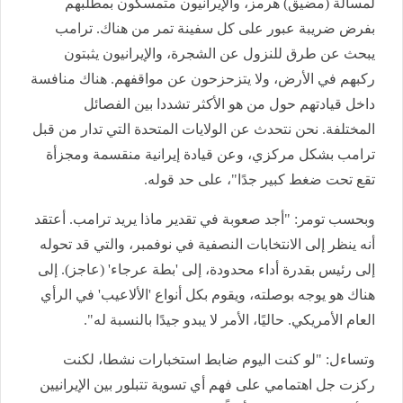
لمسألة (مضيق) هرمز، والإيرانيون متمسكون بمطلبهم
بفرض ضريبة عبور على كل سفينة تمر من هناك. ترامب
يبحث عن طرق للنزول عن الشجرة، والإيرانيون يثبتون
ركبهم في الأرض، ولا يتزحزحون عن مواقفهم. هناك منافسة
داخل قيادتهم حول من هو الأكثر تشددا بين الفصائل
المختلفة. نحن نتحدث عن الولايات المتحدة التي تدار من قبل
ترامب بشكل مركزي، وعن قيادة إيرانية منقسمة ومجزأة
تقع تحت ضغط كبير جدًا"، على حد قوله.
وبحسب تومر: "أجد صعوبة في تقدير ماذا يريد ترامب. أعتقد
أنه ينظر إلى الانتخابات النصفية في نوفمبر، والتي قد تحوله
إلى رئيس بقدرة أداء محدودة، إلى 'بطة عرجاء' (عاجز). إلى
هناك هو يوجه بوصلته، ويقوم بكل أنواع 'الألاعيب' في الرأي
العام الأمريكي. حاليًا، الأمر لا يبدو جيدًا بالنسبة له".
وتساءل: "لو كنت اليوم ضابط استخبارات نشطا، لكنت
ركزت جل اهتمامي على فهم أي تسوية تتبلور بين الإيرانيين