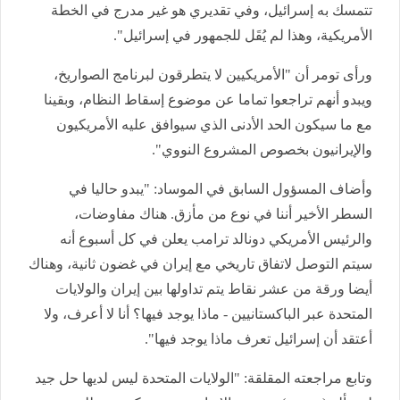
تتمسك به إسرائيل، وفي تقديري هو غير مدرج في الخطة
الأمريكية، وهذا لم يُقَل للجمهور في إسرائيل".
ورأى تومر أن "الأمريكيين لا يتطرقون لبرنامج الصواريخ،
ويبدو أنهم تراجعوا تماما عن موضوع إسقاط النظام، وبقينا
مع ما سيكون الحد الأدنى الذي سيوافق عليه الأمريكيون
والإيرانيون بخصوص المشروع النووي".
وأضاف المسؤول السابق في الموساد: "يبدو حاليا في
السطر الأخير أننا في نوع من مأزق. هناك مفاوضات،
والرئيس الأمريكي دونالد ترامب يعلن في كل أسبوع أنه
سيتم التوصل لاتفاق تاريخي مع إيران في غضون ثانية، وهناك
أيضا ورقة من عشر نقاط يتم تداولها بين إيران والولايات
المتحدة عبر الباكستانيين - ماذا يوجد فيها؟ أنا لا أعرف، ولا
أعتقد أن إسرائيل تعرف ماذا يوجد فيها".
وتابع مراجعته المقلقة: "الولايات المتحدة ليس لديها حل جيد