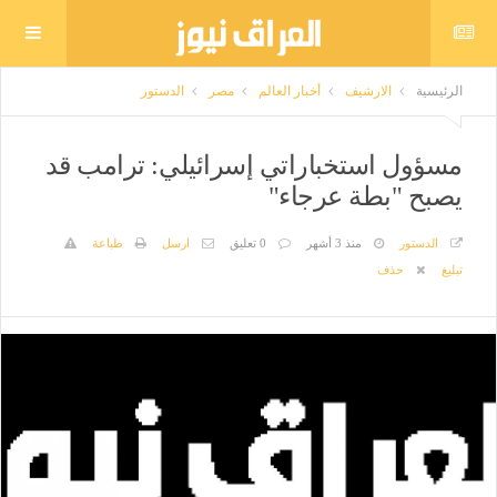
الرئيسية
الارشيف
أخبار العالم
مصر
الدستور
مسؤول استخباراتي إسرائيلي: ترامب قد
يصبح "بطة عرجاء"
الدستور
منذ 3 أشهر
0 تعليق
ارسل
طباعة
تبليغ
حذف