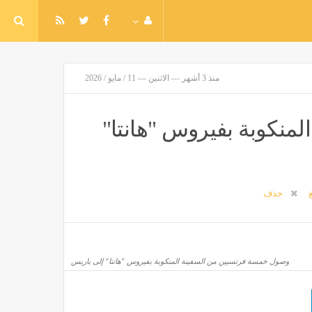
منذ 3 أشهر — الاثنين — 11 / مايو / 2026
منكوبة بفيروس "هانتا"
غ
حذف
وصول خمسة فرنسيين من السفينة المنكوبة بفيروس "هانتا" إلى باريس