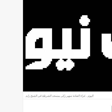
اليوم.. عزاء الفنانة سهير زكى بمسجد الشرطة فى الشيخ زايد