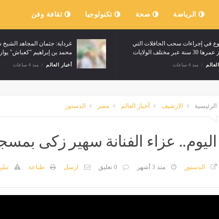
الرياضة
صحة
تكنولوجيا
ثقافة وفن
ع في إجراءات سحب الحافلات التي
غرداية: جثمان المجاهد الشيخ 
 سنة عبر مختلف الولايات
محمد بن إبراهيم "كعباش" يوار
العالم
منذ 4 ساعات
أخبار العالم
منذ 4 ساعات
الرئيسية
الارشيف
أخبار العالم
مصر
الدستور
اليوم.. عزاء الفنانة سهير زكى بمس
الدستور
منذ 3 أشهر
0 تعليق
ارسل
طباعة
تبلي