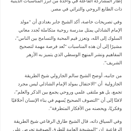
إطار المشاركة الفاعلة في واحدة من أبرز المناسبات الدينية
ذات الطابع الروحي والتراثي في مصر.
وفي تصريحات خاصة، أكد الشيخ جابر بغدادي أن “مولد
الإمام الشاذلي يمثل مدرسة روحية متكاملة تُجدد معاني
السلوك إلى الله، وتعزز قيم المحبة والتسامح بين الناس”،
مشيرًا إلى أن هذه المناسبات “تُعد فرصة مهمة لتصحيح
المفاهيم ونشر المنهج الوسطي الذي يتميز به الأزهر
الشريف”.
من جانبه، أوضح الشيخ سالم الجازولي شيخ الطريقة
الجازولية أن “الاحتفال بمولد الإمام الشاذلي ليس مجرد
تجمع، بل هو ملتقى علمي وروحي يجمع بين الذكر والعلم”،
لافتًا إلى أن “التصوف الصحيح يُسهم في بناء الإنسان أخلاقيًا
وفكريًا، ويحصنه من الأفكار المتطرفة”.
وفي السياق ذاته، قال الشيخ طارق الرفاعي شيخ الطريقة
الرفاعية إن “المشيخة العامة للطرق الصوفية تحرص على