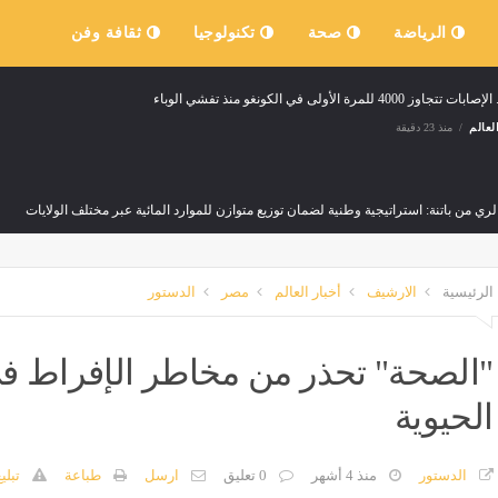
الرياضة
صحة
تكنولوجيا
ثقافة وفن
 تتجاوز 4000 للمرة الأولى في الكونغو منذ تفشي الوباء
لعالم
منذ 23 دقيقة
لري من باتنة: استراتيجية وطنية لضمان توزيع متوازن للموارد المائية عبر مختلف الولايات
لعالم
منذ 23 دقيقة
الرئيسية
الارشيف
أخبار العالم
مصر
الدستور
رعدية عبر عدة ولايات
لعالم
منذ ساعة واحدة
"الصحة" تحذر من مخاطر الإفراط ف
الحيوية
الدستور
منذ 4 أشهر
0 تعليق
ارسل
طباعة
تبلي