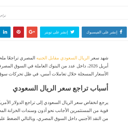
 رعدية على عدة ولايات من الوطن
تصل إلى 45 درجة.. موجة حر شديدة في هذه الولايات
تراجع س
لعالم
منذ 7 ساعات
أخبار العالم
منذ 8 ساعات
إنشر على الفيسبوك
إنشر على تويتر
شهد سعر
الريال السعودي مقابل الجنيه
أبريل 2026، داخل عدد من البنوك العاملة في السوق 
الأسعار المسجلة خلال تعاملات أمس، في ظل تحركات سوق ا
أسباب تراجع سعر الريال السعودي
يرجع انخفاض سعر الريال السعودي إلى تراجع الدولار الأمريك
قوية من المستثمرين الأجانب نحو أذون وسندات الخزانة الم
من النقد الأجنبي داخل السوق المصري، وبالتالي الضغط على 