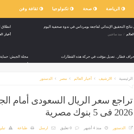
الرياضة
صحة
تكنولوجيا
ثقافة وفن
ائج التحقيق الإبتدائي لفاجعة بومرداس في ندوة صحفية اليوم
انطلاق ا
لعالم
منذ ساعتين
أخبار الع
نحراف قطار.. تعديل مؤقت في حركة هذه القطارات
مجلة الجيش: حماية ا
لعالم
منذ 4 ساعات
أخبار العالم
منذ 4 ساعات
الرئيسية
الارشيف
أخبار العالم
مصر
الدستور
ة الجزائر.. مجلس السلم والأمن يبحث مستجدات الأوضاع في منطقة الساحل
لعالم
منذ 5 ساعات
2026 فى 5 بنوك مصرية
خيرة
وفاة شخص وإصابة 16 آخرين في حادث مرور بورقلة
لعالم
منذ 6 ساعات
أخبار العالم
منذ 7 ساعات
الدستور
منذ 4 أشهر
0 تعليق
ارسل
طباعة
تبلي