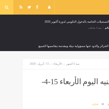
لتسجيلات الخاصة بالدخول التكويني لدورة أكتوبر 2026
الم
منذ 4 ساعات
لجزائر والذود عنها مسؤولية نبيلة ومقدسة يتقاسمها الجميع
منذ 4 أشهر — الأربعاء — 15 / أبريل / 2026
إجراءات استباقية تحسبًا للتقلبات الجوية
أخبار العالم
منذ 6 ساعات
تراجع سعر الريال السعودى أمام الجنيه اليوم الأربعاء 15-4-
غ
حذف