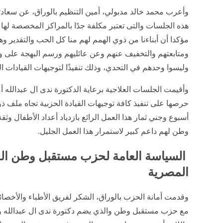
وأعرب محمد خالد مدبولي، أمين التنظيم بالوراق، عن سعادته
هذه الجلسات والتى تعتبر مكلفة جدًا بالمراكز المخصصة لها م
مؤكدا أن أبناءنا من ذوي الهمم لهم منا كل الحب والتقدير وه
ومتابعتهم والتخفيف عنهم وعن عائليهم ورسم البهجة على وجوه
وليسوا وحدهم في التحدي، وذلك تنفيذًا لتوجيهات القيادات ال
وأقيمت الجلسات العلاجية برعاية الدكتورة ندى ال عبدالله أم
حرصها على تنفيذ كافة توجيهات القيادة الحزبية تجاه ملف ذو
أسبوع وجني ثمار هذا العمل الرائع بازدياد أعداد الأطفال 
وطن لهم داعم كبير لاستمرار هذا العمل الجليل.
السياسة العامة لحزب مستقبل وطن ال
المصرية
وقدمت أمانة الحزب بالوراق، الشكر لفريق الأطباء والأخصائ
مع حزب مستقبل وطن والذي يضم دكتورة ندى ال عبدالله وآ