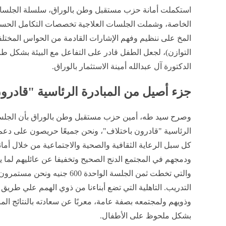
استكملت أمانة حزب مستقبل وطن بالوراق، سلسلة الجلسات ا
الخاصة، وشملت الجلسات العلاجية تخصصات التكامل الحسي
المخ على ننظيم وفهم الإشارات القادمة من الحواس المختلف
التوازن)، لجعل الطفل قادر على التفاعل مع البيئة بشكل طب
الدكتورة آل عبدالله أمينة الاستثمار بالوراق.
جزء أصيل من المبادرة الرئاسية "قادرو
وصرح سيد طه، أمين حزب مستقبل وطن بالوراق بأن الجلسا
الرئاسية "قادرون باختلاف"، ونحن جميعًا حريصون على دعم 
كل سبل الرعاية الثقافية والصحية والاجتماعية من خلال أمان
ودمجهم في المجتمع الدنج الصحيح وتخفيفا عن عائليهم لما ي
والتي تخطت ثمن الجلسة الواحدة 0
التدريب. التاهلية التي تضع أبناءنا من ذوي الهمم علي طريق 
وذويهم ولمجتمعه بصفة عامة، معربًا عن سعادته بالنتائج الم
بشكل ملحوظ على الأطفال.