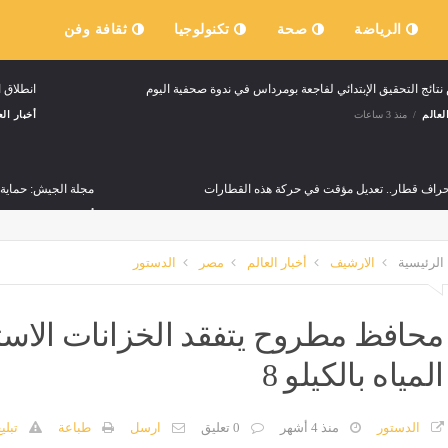
الرياضة
صحة
تكنولوجيا
ثقافة وفن
ائج التحقيق الإبتدائي لفاجعة بومرداس في ندوة صحفية اليوم
انطلاق ا
لعالم
منذ 3 ساعات
أخبار الع
نحراف قطار.. تعديل مؤقت في حركة هذه القطارات
مجلة الجيش: حماية ا
لعالم
منذ 6 ساعات
أخبار العالم
منذ 6 ساعات
الرئيسية
الارشيف
أخبار العالم
مصر
الدستور
ة الجزائر.. مجلس السلم والأمن يبحث مستجدات الأوضاع في منطقة الساحل
لعالم
منذ 7 ساعات
محافظ مطروح يتفقد الخزانات الاستر
المياه بالكيلو 8
خيرة
وفاة شخص وإصابة 16 آخرين في حادث مرور بورقلة
لعالم
منذ 8 ساعات
أخبار العالم
منذ 9 ساعات
الدستور
منذ 4 أشهر
0 تعليق
ارسل
طباعة
تبلي