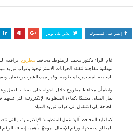
 رعدية على عدة ولايات من الوطن
تصل إلى 45 درجة.. موجة حر شديدة في هذه الولايات
لعالم
منذ 9 ساعات
أخبار العالم
منذ 9 ساعات
إنشر على الفيسبوك
إنشر على تويتر
قام اللواء دكتور محمد الزملوط، محافظ
مطروح
، يرافقه ال
المتابعة المستمرة لمنظومة توفير مياه الشرب وضمان وصول
واطمأن محافظ مطروح خلال الجولة على انتظام العمل وعد
نقل المياه، مشيدًا بكفاءة المنظومة الإلكترونية التي تسهم
الحاجة إلى الانتقال إلى غراب توزيع المياه.
كما تابع المحافظ آلية عمل المنظومة الإلكترونية، والتي تت
المطلوب ضخها، ورقم الإيصال، موجهًا بأهمية إضافة الرقم