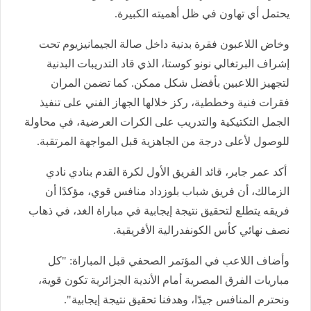
يحتمل أي تهاون في ظل أهميته الكبيرة.
وخاض اللاعبون فقرة بدنية داخل صالة الجيمانيزيوم تحت
إشراف البرتغالي نونو كوستا، الذي قاد التدريبات البدنية
لتجهيز اللاعبين بأفضل شكل ممكن. كما تضمن المران
فقرات فنية وخططية، ركز خلالها الجهاز الفني على تنفيذ
الجمل التكتيكية والتدريب على الكرات العرضية، في محاولة
للوصول لأعلى درجة من الجاهزية قبل المواجهة المرتقبة.
أكد عمر جابر، قائد الفريق الأول لكرة القدم بنادي نادي
الزمالك، أن فريق شباب بلوزداد منافس قوي، مؤكدًا أن
فريقه يتطلع لتحقيق نتيجة إيجابية في مباراة الغد، في ذهاب
نصف نهائي كأس الكونفدرالية الأفريقية.
وأضاف اللاعب في المؤتمر الصحفي قبل المباراة: "كل
مباريات الفرق المصرية أمام الأندية الجزائرية تكون قوية،
ونحترم المنافس جيدًا، وهدفنا تحقيق نتيجة إيجابية".