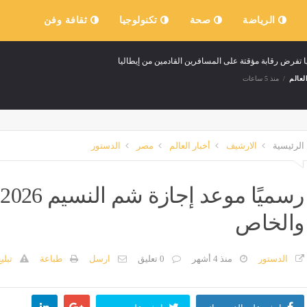
الرياضة
صحة
تكنولوجيا
ثقافة وفن
ا تفرض رقابة مؤقتة على المسافرين القادمين من إيطاليا
لعالم
منذ 5 ساعات
الرئيسية
الارشيف
أخبار العالم
مصر
الدستور
ر
والخاص
الدستور
منذ 4 أشهر
0 تعليق
ارسل
طباعة
تبلي