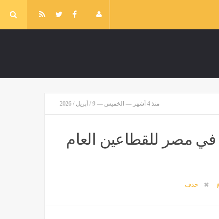
منذ 4 أشهر — الخميس — 9 / أبريل / 2026
سميًا موعد إجازة شم النسيم 2026 في مصر للقطاعين العام
غ
حذف