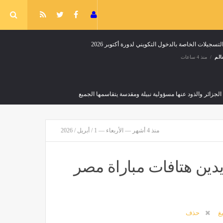
خول التكويني
عرض نتائج التحقيق الإبتدائي لفاجعة
بومرداس في ندوة صحفية اليوم
أخبار العالم
منذ ساعتين
منذ 4 أشهر — الأربعاء — 1 / أبريل / 2026
 يدين هتافات مباراة مصر
يغ
حذف