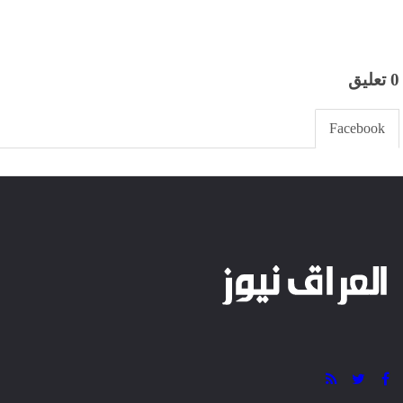
كما دعا البيان إلى إدانة واضحة وصريحة من المؤسسات ال
وضع آليات رادعة لمنع تكرار مثل هذه الوقائع مستقبلًا، وعدم
عابرة.
وفي سياق متصل، وجه الاتحاد رسالة إلى الجالية المسلمة في 
بالهدوء وضبط النفس، وتجنب أي ردود أفعال قد تؤدي إلى ت
وأكد البيان التزام الجالية بالنهج السلمي، مشددًا على أهمية
لمواجهة مثل هذه التحديات، إلى جانب الدفاع عن الحقوق ف
الديمقراطية.
واختتم الاتحاد بيانه بالتأكيد على أن هذه الحوادث لن تؤثر عل
والتسامح، مشددًا على أن المسلمين يمثلون جزءًا أصيلًا من ال
ويساهمون بشكل فعال في دعم الاستقرار والتنمية وخدمة ال