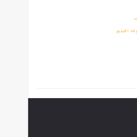
س
عد «فيديو