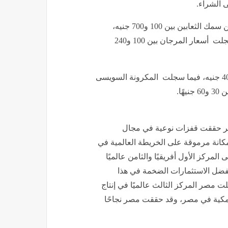
 الشراء.
وسجل سعر الكابوريا بين 50 و180 جنيهًا، فيما سجل كيلو من سمك الثعابين بين 100 و700 جنيه،
وسجل كيلو سمك الدنيس نحو 275 و425 جنيهًا، في حين سجلت أسعار المرجان بين 100 و240
وسجلت أسعار كيلو سبيط، وكاليمارى، وسابيا بين 250 و400 جنيه، فيما سجلت المكرونة السويسى
مصر حققت قفزات نوعية في مجال
مكانة مرموقة على الخريطة العالمية في
لمركز الأول أفريقيًا والثامن عالميًا
فضل الاستثمارات الضخمة في هذا
ت مصر المركز الثالث عالميًا في إنتاج
كية في مصر، وقد حققت مصر نجاحًا