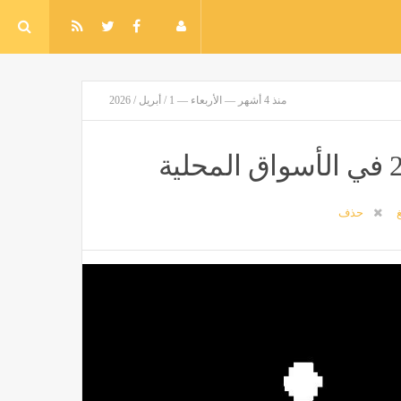
منذ 4 أشهر — الأربعاء — 1 / أبريل / 2026
غ
حذف