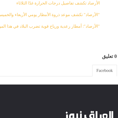
الأرصاد تكشف تفاصيل درجات الحرارة غدًا الثلاثاء
"الأرصاد" تكشف موعد ذروة الأمطار يومي الأربعاء والخمي
"الأرصاد": أمطار رعدية ورياح قوية تضرب البلاد في هذا المو
0 تعليق
Facebook