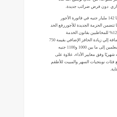
الإداري دون فرض ضرائب جديدة.
كما خصصت الحكومة في موازنة الدولة الجديدة، زيادة قدرها 142 مليار جنيه في فاتورة الأجور
 المالي الحالي، بمعدل نمو سنوي يبلغ 21%، كما تتضمن الحزمة الجديدة للأجوررفع الحد
الأدنى للأجور إلى 8000 جنيه شهريًا، بجانب منح علاوة دورية 12% للمخاطبين بقانون الخدمة
المدنية.منح علاوة خاصة 15% لغير المخاطبين بالقانون، بالإضافة إلي زيادة الحافز الإضافي بقيمة 750
جنيهًا شهريًا لجميع العاملين، وزيادة صافي حافز التدريس للمعلمين إلى ما بين 1000 و1100 جنيه
 صرف بدل إدارة مدرسية إضافي بقيمة 2000 جنيه شهريًا وفق معايير الأداء، علاوة على
لطبي، ورفع فئات نوبتجيات السهر والمبيت للأطقم