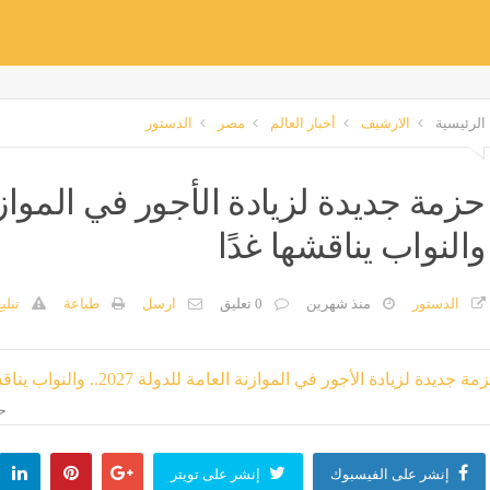
الرياضة
صحة
تكنولوجيا
ثقافة وفن
الرئيسية
الارشيف
أخبار العالم
مصر
الدستور
والنواب يناقشها غدًا
الدستور
منذ شهرين
0 تعليق
ارسل
طباعة
تبلي
حز
إنشر على الفيسبوك
إنشر على تويتر