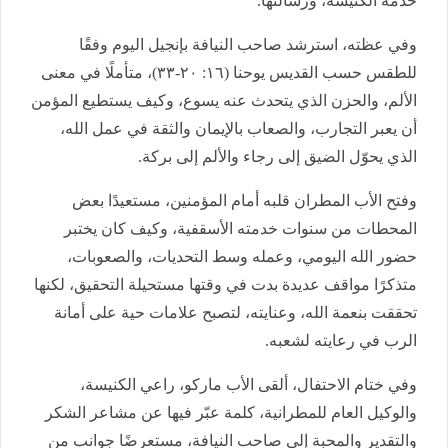
خدمة الكنيسة، ورسالتها.
وفي عظته، استرشد صاحب النيافة بإنجيل اليوم وفقًا
للطقس حسب القديس يوحنا (١٦: ٢٠-٣٣)، متأملًا في معنى
الألم، والحزن الذي يتحدث عنه يسوع، وكيف يستطيع المؤمن
أن يعبر التجارب، والصعاب بالإيمان والثقة في عمل الله،
الذي يحوّل الضيق إلى رجاء والألم إلى بركة.
وفتح الأب المطران قلبه أمام المؤمنين، مستعيدًا بعض
المحطات من سنوات خدمته الأسقفية، وكيف كان يختبر
حضور الله اليومي، وعمله وسط التحديات، والصعوبات،
متذكرًا مواقف عديدة بدت في وقتها مستحيلة التحقيق، لكنها
تحققت بنعمة الله، وعنايته، لتصبح علامات حية على أمانة
الرب في رعايته لشعبه.
وفي ختام الاحتفال، ألقى الأب ماركو، راعي الكنيسة،
والوكيل العام للمطرانية، كلمة عبّر فيها عن مشاعر الشكر
والتقدير والمحبة إلى صاحب النيافة، مستعرضًا جوانب من