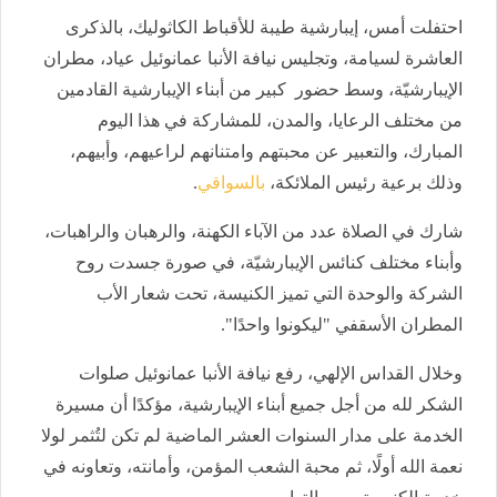
احتفلت أمس، إيبارشية طيبة للأقباط الكاثوليك، بالذكرى
العاشرة لسيامة، وتجليس نيافة الأنبا عمانوئيل عياد، مطران
الإيبارشيّة، وسط حضور كبير من أبناء الإيبارشية القادمين
من مختلف الرعايا، والمدن، للمشاركة في هذا اليوم
المبارك، والتعبير عن محبتهم وامتنانهم لراعيهم، وأبيهم،
وذلك برعية رئيس الملائكة،
بالسواقي
.
شارك في الصلاة عدد من الآباء الكهنة، والرهبان والراهبات،
وأبناء مختلف كنائس الإيبارشيّة، في صورة جسدت روح
الشركة والوحدة التي تميز الكنيسة، تحت شعار الأب
المطران الأسقفي "ليكونوا واحدًا".
وخلال القداس الإلهي، رفع نيافة الأنبا عمانوئيل صلوات
الشكر لله من أجل جميع أبناء الإيبارشية، مؤكدًا أن مسيرة
الخدمة على مدار السنوات العشر الماضية لم تكن لتُثمر لولا
نعمة الله أولًا، ثم محبة الشعب المؤمن، وأمانته، وتعاونه في