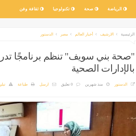
الرياضة
صحة
تكنولوجيا
ثقافة وفن
الرئيسية
الارشيف
أخبار العالم
مصر
الدستور
"صحة بني سويف" تنظم برنامجًا تدريب
بالإدارات الصحية
الدستور
منذ شهرين
0 تعليق
ارسل
طباعة
تبلي