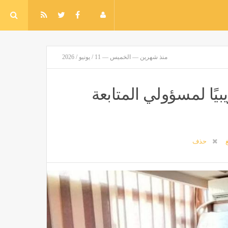
منذ شهرين — الخميس — 11 / يونيو / 2026
يًا لمسؤولي المتابعة
غ
حذف