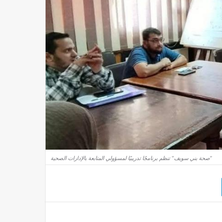
"صحة بني سويف" تنظم برنامجًا تدريبيًا لمسؤولي المتابعة بالإدارات الصحية