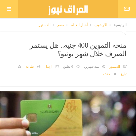
الرئيسية
الارشيف
أخبار العالم
مصر
الدستور
منحة التموين 400 جنيه.. هل يستمر
الصرف خلال شهر يونيو؟
الدستور
منذ شهرين
0 تعليق
ارسل
طباعة
تبليغ
حذف