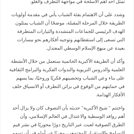
تمثل أحد أهم الأسلحة في مواجهة التطرف والغلو.
وشدد على أن الاهتمام بفئة الشباب يأتي في مقدمة أولويات
الطريقة خلال المرحلة المقبلة، موضحًا أن الشباب يمثلون
الهدف الرئيسي للجماعات المتشددة والتيارات المتطرفة
التي تسعى إلى استقطابهم وتوجيه أفكارهم نحو مسارات
بعيدة عن منهج الإسلام الوسطي المعتدل.
وأكد أن الطريقة الأكبرية الحاتمية ستعمل من خلال الأنشطة
العلمية والدروس التربوية والندوات الفكرية والبرامج الثقافية
على بناء وعي الشباب وتحصينهم فكريًا وروحيًا، بما يسهم
في حمايتهم من الوقوع في براثن التطرف أو الانسياق خلف
الأفكار الهدامة.
واختتم " شيخ الأكبرية" حديثه بأن التصوف كان ولا يزال أحد
أهم روافد الوسطية والاعتدال في العالم الإسلامي، وأن
الطرق الصوفية لعبت عبر التاريخ دورًا محوريًا في نشر قيم
التسامح والاستقرار المجتمعي، معربًا عن أمله في أن تسهم