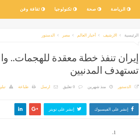
الرياضة
صحة
تكنولوجيا
ثقافة وفن
الرئيسية
الارشيف
أخبار العالم
مصر
الدستور
إيران تنفذ خطة معقدة للهجمات.. وال
تستهدف المدنيين
الدستور
منذ شهرين
0 تعليق
ارسل
طباعة
تبلي
إنشر على الفيسبوك
إنشر على تويتر