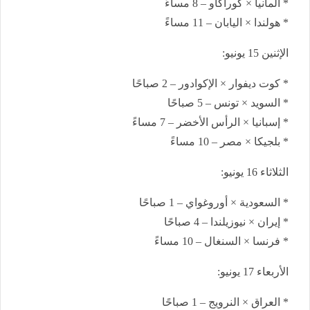
* ألمانيا × كوراكاو – 8 مساءً
* هولندا × اليابان – 11 مساءً
الإثنين 15 يونيو:
* كوت ديفوار × الإكوادور – 2 صباحًا
* السويد × تونس – 5 صباحًا
* إسبانيا × الرأس الأخضر – 7 مساءً
* بلجيكا × مصر – 10 مساءً
الثلاثاء 16 يونيو:
* السعودية × أوروغواي – 1 صباحًا
* إيران × نيوزيلندا – 4 صباحًا
* فرنسا × السنغال – 10 مساءً
الأربعاء 17 يونيو:
* العراق × النرويج – 1 صباحًا