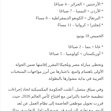
* الأرجنتين × الجزائر – 4 صباحًا
* الأردن × النمسا – 7 صباحًا
* البرتغال × الكونغو الديمقراطية – 8 مساءً
* إنجلترا × كرواتيا – 11 مساءً
الخميس 18 يونيو:
* غانا × بنما – 2 صباحًا
* أوزبكستان × كولومبيا – 5 صباحًا
وتحظى مباراة مصر وبلجيكا المقرر إقامتها ضمن الجولة
الأولى باهتمام واسع، باعتبارها من أبرز مواجهات المنتخبات
العربية في بداية مشوارها بالبطولة.
وفي سياق متصل، أعلنت الحكومة المكسيكية اتخاذ إجراءات
تنظيمية خاصة بالتزامن مع افتتاح كأس العالم 2026، حيث
قررت تحويل موظفي العاصمة إلى نظام العمل عن بُعد
اليوم، مع تعليق الدراسة في جميع المراحل التعليمية، وذلك