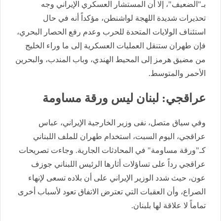
بـ"الضعيف"، إلا أن المستشار العسكري الإيراني وجه
تحذيرات شديدة اللهجة لواشنطن، مؤكداً أنه في حال
استئناف الولايات المتحدة للحرب وعدم رفع الحصار البحري،
فإن طهران ستنقل العمليات العسكرية إلى ما وراء الخليج
من مضيق هرمز إلى المحيط الهندي، وباب المندب، والبحرين
الأحمر والمتوسط.
​عراقجي: لبنان ليس ورقة مساومة
​وفي سياق متصل، نفى وزير الخارجية الإيراني، عباس
عراقجي، اليوم السبت، استخدام طهران للملف اللبناني
كـ"ورقة مساومة" في المحادثات الجارية. وجاءت تصريحات
عراقجي رداً على تساؤلات أثارها الرئيس اللبناني جوزف
عون، حيث شدد الوزير الإيراني على أن بلاده تسعى لإنهاء
الصراع، وأن العقبات التي تعترض الاتفاق تعود لأسباب أخرى
تماماً لا علاقة لها بلبنان.