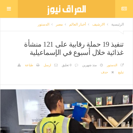
الرئيسية
الارشيف
أخبار العالم
مصر
الدستور
تنفيذ 19 حملة رقابية على 121 منشأة
غذائية خلال أسبوع في الإسماعيلية
الدستور
منذ شهرين
0 تعليق
ارسل
طباعة
تبليغ
حذف