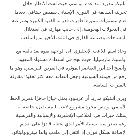
أتلتيكو مدريد منذ عدة مواسم، حيث لفت الأنظار خلال
تجربته السابقة في الدوري الإسباني بقميص خيتافي، بعدما
قدم مستويات مميزة أظهرت قدراته الفنية الكبيرة وسرعته
في التحولات الهجومية، إلى جانب مهارته في استغلال
المساحات وصناعة الفارق في الثلث الأخير من الملعب.
وعاد اسم اللاعب الإنجليزي إلى الواجهة بقوة بعد تألقه مع
أولمبيك مارسيليا، حيث نجح في استعادة مستواه المعهود
وأصبح أحد أبرز العناصر المؤثرة في الفريق الفرنسي، وهو ما
رفع من قيمته السوقية وجعل التعاقد معه أكثر تعقيدًا مقارنة
بالفترات السابقة.
ويرى أتلتيكو مدريد أن غرينوود يمثل خيارًا جاهزًا لتعزيز الخط
الأمامي، وليس مجرد مشروع لاعب للمستقبل، خاصة أنه
يمتلك خبرات في الملاعب الإنجليزية والإسبانية والفرنسية
رغم صغر سنه نسبيًا، الأمر الذي يجعله قادرًا على تقديم
الإضافة بشكل فوري إذا انتقل إلى ملعب واندا ميتروبوليتانو.