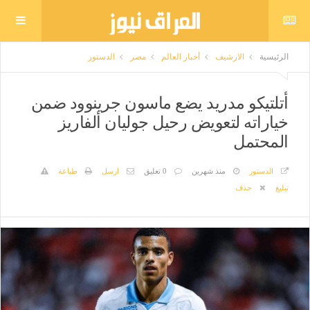
الرئيسية
الارشيف
أخبار العالم
مصر
الدستور
أتلتيكو مدريد يضع ماسون جرينوود ضمن
خياراته لتعويض رحيل جوليان ألفاريز
المحتمل
الدستور
منذ شهرين
0 تعليق
ارسل
طباعة
تبليغ
حذف