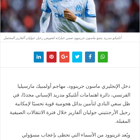
أتلتيكو مدريد يضع ماسون جرينوود ضمن خياراته لتعويض رحيل جوليان ألفاريز المحتمل
دخل الإنجليزي ماسون جرينوود، مهاجم أولمبيك مارسيليا
الفرنسي، دائرة اهتمامات أتلتيكو مدريد الإسباني مجددًا، في
ظل سعي النادي لتأمين بدائل هجومية قوية تحسبًا لإمكانية
رحيل الأرجنتيني جوليان ألفاريز خلال فترة الانتقالات الصيفية
المقبلة.
ويُعد غرينوود من الأسماء التي تحظى بإعجاب مسؤولي