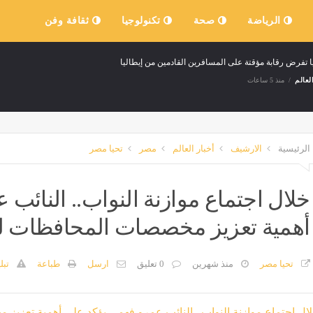
الرياضة
صحة
تكنولوجيا
ثقافة وفن
ا تفرض رقابة مؤقتة على المسافرين القادمين من إيطاليا
لعالم
منذ 5 ساعات
الرئيسية
الارشيف
أخبار العالم
مصر
تحيا مصر
خلال اجتماع موازنة النواب.. النائب
أهمية تعزيز مخصصات المحافظات 
تحيا مصر
منذ شهرين
0 تعليق
ارسل
طباعة
تبل