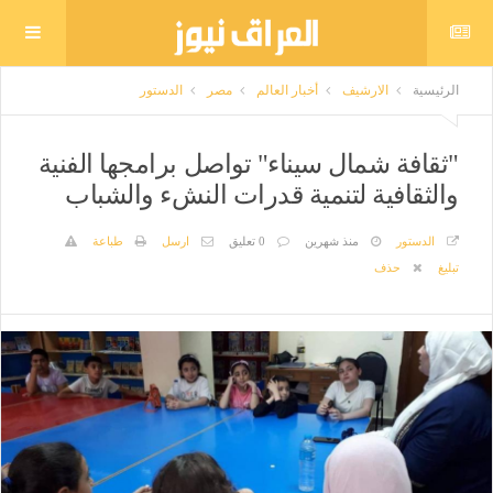
الرئيسية
الارشيف
أخبار العالم
مصر
الدستور
"ثقافة شمال سيناء" تواصل برامجها الفنية
والثقافية لتنمية قدرات النشء والشباب
الدستور
منذ شهرين
0 تعليق
ارسل
طباعة
تبليغ
حذف